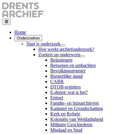
Home
Onderzoeken
Start je onderzoek
Hoe werkt archiefonderzoek?
Zoeken op onderwerp
Belastingen
Beroepen en ambachten
Bevolkingsregister
Burgerlijke stand
CABR
DTOB-registers
E-depot: wat is het?
Etstoel
Familie- en huisarchieven
Kadaster en Grondschatting
Kerk en Religie
Koloniën van Weldadigheid
Militaire Geschiedenis
Misdaad en Straf