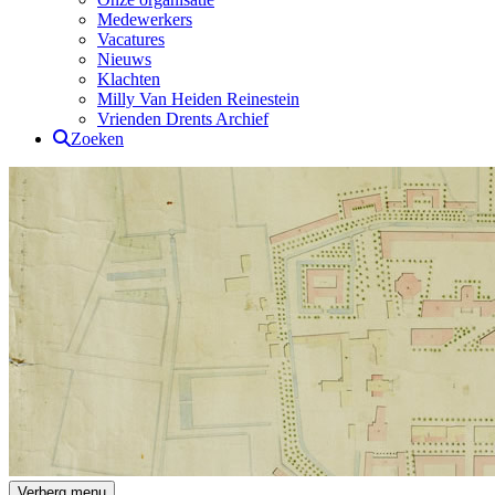
Medewerkers
Vacatures
Nieuws
Klachten
Milly Van Heiden Reinestein
Vrienden Drents Archief
Zoeken
Drents Archief
Verberg menu