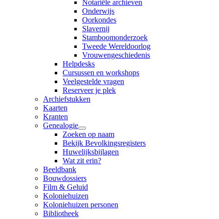
Notariële archieven
Onderwijs
Oorkondes
Slavernij
Stamboomonderzoek
Tweede Wereldoorlog
Vrouwengeschiedenis
Helpdesks
Cursussen en workshops
Veelgestelde vragen
Reserveer je plek
Archiefstukken
Kaarten
Kranten
Genealogie
Zoeken op naam
Bekijk Bevolkingsregisters
Huwelijksbijlagen
Wat zit erin?
Beeldbank
Bouwdossiers
Film & Geluid
Koloniehuizen
Koloniehuizen personen
Bibliotheek