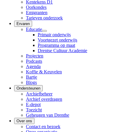
Kentekens D1
Oorkondes
Emigranten
Tarieven onderzoek
Ervaren
Educatie
Primair onderwijs
Voortgezet onderwijs
Programma op maat
Drentse Cultuur Academie
Projecten
Podcasts
Agenda
Koffie & Keuvelen
Bartje
Blogs
Ondersteunen
Archiefbeheer
Archief overdragen
E-depot
Toezicht
Geheugen van Drenthe
Over ons
Contact en bezoek
Onze organisatie