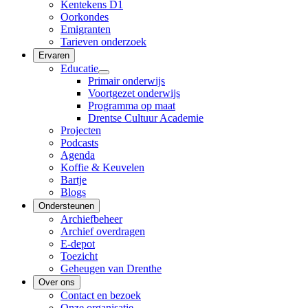
Kentekens D1
Oorkondes
Emigranten
Tarieven onderzoek
Ervaren
Educatie
Primair onderwijs
Voortgezet onderwijs
Programma op maat
Drentse Cultuur Academie
Projecten
Podcasts
Agenda
Koffie & Keuvelen
Bartje
Blogs
Ondersteunen
Archiefbeheer
Archief overdragen
E-depot
Toezicht
Geheugen van Drenthe
Over ons
Contact en bezoek
Onze organisatie