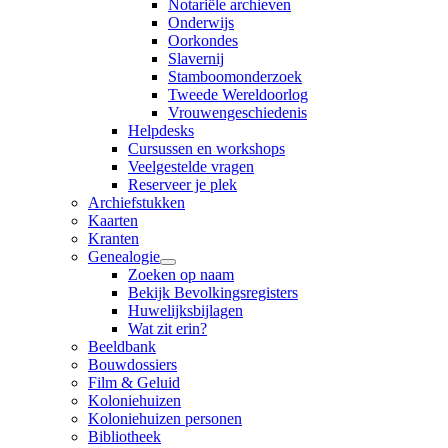
Notariële archieven
Onderwijs
Oorkondes
Slavernij
Stamboomonderzoek
Tweede Wereldoorlog
Vrouwengeschiedenis
Helpdesks
Cursussen en workshops
Veelgestelde vragen
Reserveer je plek
Archiefstukken
Kaarten
Kranten
Genealogie
Zoeken op naam
Bekijk Bevolkingsregisters
Huwelijksbijlagen
Wat zit erin?
Beeldbank
Bouwdossiers
Film & Geluid
Koloniehuizen
Koloniehuizen personen
Bibliotheek