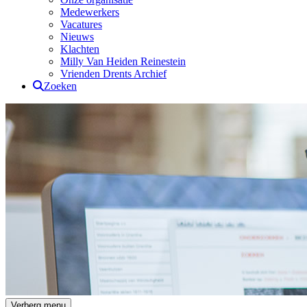
Medewerkers
Vacatures
Nieuws
Klachten
Milly Van Heiden Reinestein
Vrienden Drents Archief
Zoeken
Drents Archief
Verberg menu