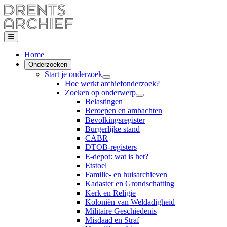
Home
Onderzoeken
Start je onderzoek
Hoe werkt archiefonderzoek?
Zoeken op onderwerp
Belastingen
Beroepen en ambachten
Bevolkingsregister
Burgerlijke stand
CABR
DTOB-registers
E-depot: wat is het?
Etstoel
Familie- en huisarchieven
Kadaster en Grondschatting
Kerk en Religie
Koloniën van Weldadigheid
Militaire Geschiedenis
Misdaad en Straf