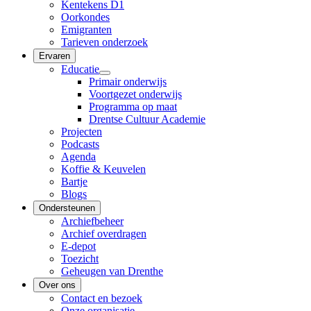
Kentekens D1
Oorkondes
Emigranten
Tarieven onderzoek
Ervaren
Educatie
Primair onderwijs
Voortgezet onderwijs
Programma op maat
Drentse Cultuur Academie
Projecten
Podcasts
Agenda
Koffie & Keuvelen
Bartje
Blogs
Ondersteunen
Archiefbeheer
Archief overdragen
E-depot
Toezicht
Geheugen van Drenthe
Over ons
Contact en bezoek
Onze organisatie