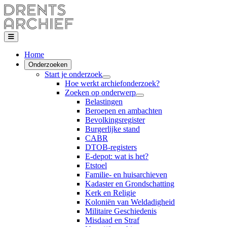
Home
Onderzoeken
Start je onderzoek
Hoe werkt archiefonderzoek?
Zoeken op onderwerp
Belastingen
Beroepen en ambachten
Bevolkingsregister
Burgerlijke stand
CABR
DTOB-registers
E-depot: wat is het?
Etstoel
Familie- en huisarchieven
Kadaster en Grondschatting
Kerk en Religie
Koloniën van Weldadigheid
Militaire Geschiedenis
Misdaad en Straf