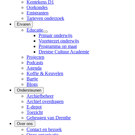
Kentekens D1
Oorkondes
Emigranten
Tarieven onderzoek
Ervaren
Educatie
Primair onderwijs
Voortgezet onderwijs
Programma op maat
Drentse Cultuur Academie
Projecten
Podcasts
Agenda
Koffie & Keuvelen
Bartje
Blogs
Ondersteunen
Archiefbeheer
Archief overdragen
E-depot
Toezicht
Geheugen van Drenthe
Over ons
Contact en bezoek
Onze organisatie