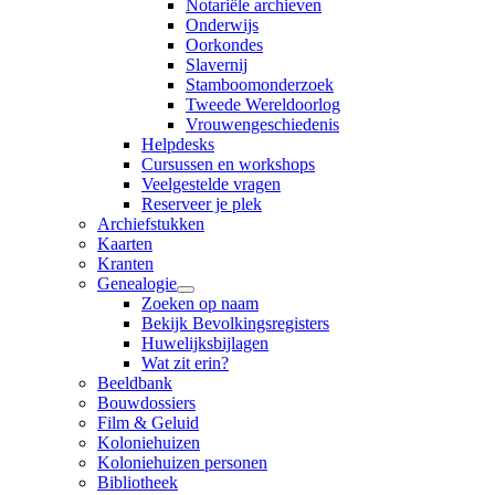
Notariële archieven
Onderwijs
Oorkondes
Slavernij
Stamboomonderzoek
Tweede Wereldoorlog
Vrouwengeschiedenis
Helpdesks
Cursussen en workshops
Veelgestelde vragen
Reserveer je plek
Archiefstukken
Kaarten
Kranten
Genealogie
Zoeken op naam
Bekijk Bevolkingsregisters
Huwelijksbijlagen
Wat zit erin?
Beeldbank
Bouwdossiers
Film & Geluid
Koloniehuizen
Koloniehuizen personen
Bibliotheek