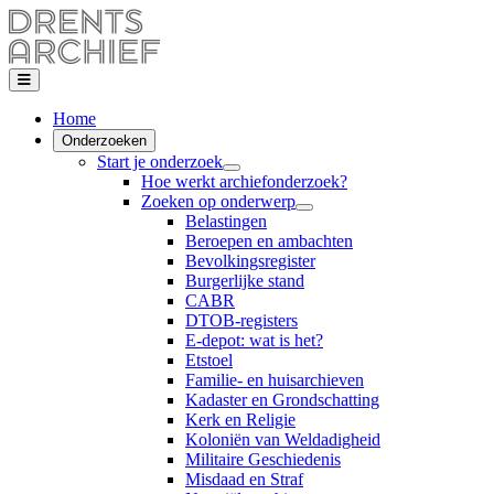
Home
Onderzoeken
Start je onderzoek
Hoe werkt archiefonderzoek?
Zoeken op onderwerp
Belastingen
Beroepen en ambachten
Bevolkingsregister
Burgerlijke stand
CABR
DTOB-registers
E-depot: wat is het?
Etstoel
Familie- en huisarchieven
Kadaster en Grondschatting
Kerk en Religie
Koloniën van Weldadigheid
Militaire Geschiedenis
Misdaad en Straf