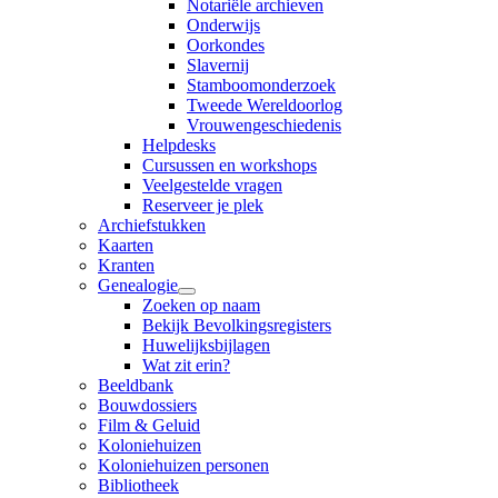
Notariële archieven
Onderwijs
Oorkondes
Slavernij
Stamboomonderzoek
Tweede Wereldoorlog
Vrouwengeschiedenis
Helpdesks
Cursussen en workshops
Veelgestelde vragen
Reserveer je plek
Archiefstukken
Kaarten
Kranten
Genealogie
Zoeken op naam
Bekijk Bevolkingsregisters
Huwelijksbijlagen
Wat zit erin?
Beeldbank
Bouwdossiers
Film & Geluid
Koloniehuizen
Koloniehuizen personen
Bibliotheek