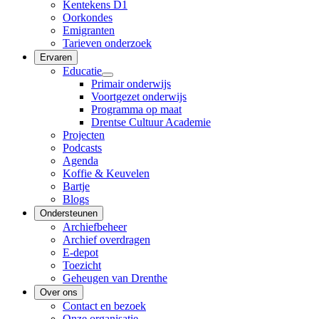
Kentekens D1
Oorkondes
Emigranten
Tarieven onderzoek
Ervaren
Educatie
Primair onderwijs
Voortgezet onderwijs
Programma op maat
Drentse Cultuur Academie
Projecten
Podcasts
Agenda
Koffie & Keuvelen
Bartje
Blogs
Ondersteunen
Archiefbeheer
Archief overdragen
E-depot
Toezicht
Geheugen van Drenthe
Over ons
Contact en bezoek
Onze organisatie