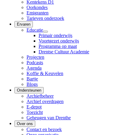
Kentekens D1
Oorkondes
Emigranten
Tarieven onderzoek
Ervaren
Educatie
Primair onderwijs
Voortgezet onderwijs
Programma op maat
Drentse Cultuur Academie
Projecten
Podcasts
Agenda
Koffie & Keuvelen
Bartje
Blogs
Ondersteunen
Archiefbeheer
Archief overdragen
E-depot
Toezicht
Geheugen van Drenthe
Over ons
Contact en bezoek
Onze organisatie