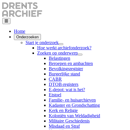
Home
Onderzoeken
Start je onderzoek
Hoe werkt archiefonderzoek?
Zoeken op onderwerp
Belastingen
Beroepen en ambachten
Bevolkingsregister
Burgerlijke stand
CABR
DTOB-registers
E-depot: wat is het?
Etstoel
Familie- en huisarchieven
Kadaster en Grondschatting
Kerk en Religie
Koloniën van Weldadigheid
Militaire Geschiedenis
Misdaad en Straf