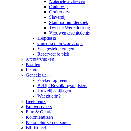
Notariële archieven
Onderwijs
Oorkondes
Slavernij
Stamboomonderzoek
Tweede Wereldoorlog
Vrouwengeschiedenis
Helpdesks
Cursussen en workshops
Veelgestelde vragen
Reserveer je plek
Archiefstukken
Kaarten
Kranten
Genealogie
Zoeken op naam
Bekijk Bevolkingsregisters
Huwelijksbijlagen
Wat zit erin?
Beeldbank
Bouwdossiers
Film & Geluid
Koloniehuizen
Koloniehuizen personen
Bibliotheek