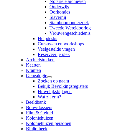
Notariële archieven
Onderwijs
Oorkondes
Slavernij
Stamboomonderzoek
Tweede Wereldoorlog
Vrouwengeschiedenis
Helpdesks
Cursussen en workshops
Veelgestelde vragen
Reserveer je plek
Archiefstukken
Kaarten
Kranten
Genealogie
Zoeken op naam
Bekijk Bevolkingsregisters
Huwelijksbijlagen
Wat zit erin?
Beeldbank
Bouwdossiers
Film & Geluid
Koloniehuizen
Koloniehuizen personen
Bibliotheek