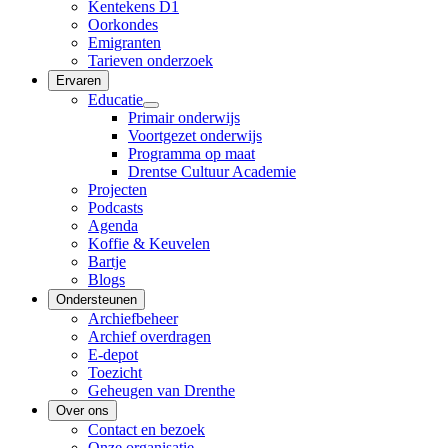
Kentekens D1
Oorkondes
Emigranten
Tarieven onderzoek
Ervaren
Educatie
Primair onderwijs
Voortgezet onderwijs
Programma op maat
Drentse Cultuur Academie
Projecten
Podcasts
Agenda
Koffie & Keuvelen
Bartje
Blogs
Ondersteunen
Archiefbeheer
Archief overdragen
E-depot
Toezicht
Geheugen van Drenthe
Over ons
Contact en bezoek
Onze organisatie