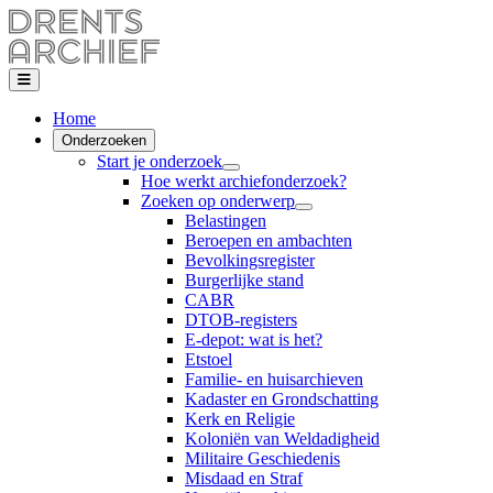
Home
Onderzoeken
Start je onderzoek
Hoe werkt archiefonderzoek?
Zoeken op onderwerp
Belastingen
Beroepen en ambachten
Bevolkingsregister
Burgerlijke stand
CABR
DTOB-registers
E-depot: wat is het?
Etstoel
Familie- en huisarchieven
Kadaster en Grondschatting
Kerk en Religie
Koloniën van Weldadigheid
Militaire Geschiedenis
Misdaad en Straf