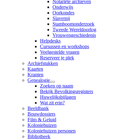
Notariële archieven
Onderwijs
Oorkondes
Slavernij
Stamboomonderzoek
Tweede Wereldoorlog
Vrouwengeschiedenis
Helpdesks
Cursussen en workshops
Veelgestelde vragen
Reserveer je plek
Archiefstukken
Kaarten
Kranten
Genealogie
Zoeken op naam
Bekijk Bevolkingsregisters
Huwelijksbijlagen
Wat zit erin?
Beeldbank
Bouwdossiers
Film & Geluid
Koloniehuizen
Koloniehuizen personen
Bibliotheek