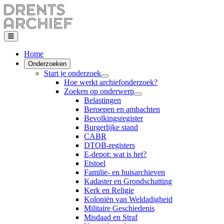
Home
Onderzoeken
Start je onderzoek
Hoe werkt archiefonderzoek?
Zoeken op onderwerp
Belastingen
Beroepen en ambachten
Bevolkingsregister
Burgerlijke stand
CABR
DTOB-registers
E-depot: wat is het?
Etstoel
Familie- en huisarchieven
Kadaster en Grondschatting
Kerk en Religie
Koloniën van Weldadigheid
Militaire Geschiedenis
Misdaad en Straf