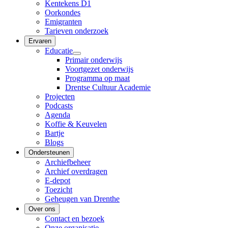
Kentekens D1
Oorkondes
Emigranten
Tarieven onderzoek
Ervaren
Educatie
Primair onderwijs
Voortgezet onderwijs
Programma op maat
Drentse Cultuur Academie
Projecten
Podcasts
Agenda
Koffie & Keuvelen
Bartje
Blogs
Ondersteunen
Archiefbeheer
Archief overdragen
E-depot
Toezicht
Geheugen van Drenthe
Over ons
Contact en bezoek
Onze organisatie