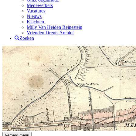
Medewerkers
Vacatures
Nieuws
Klachten
Milly Van Heiden Reinestein
Vrienden Drents Archief
Zoeken
Drents Archief
Verberg menu