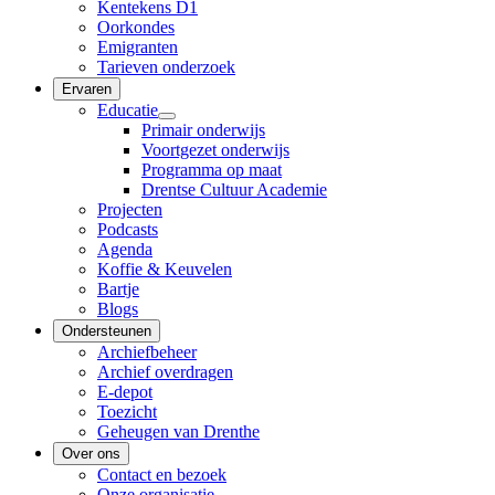
Kentekens D1
Oorkondes
Emigranten
Tarieven onderzoek
Ervaren
Educatie
Primair onderwijs
Voortgezet onderwijs
Programma op maat
Drentse Cultuur Academie
Projecten
Podcasts
Agenda
Koffie & Keuvelen
Bartje
Blogs
Ondersteunen
Archiefbeheer
Archief overdragen
E-depot
Toezicht
Geheugen van Drenthe
Over ons
Contact en bezoek
Onze organisatie