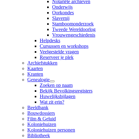
Notariële archieven
Onderwijs
Oorkondes
Slavernij
Stamboomonderzoek
Tweede Wereldoorlog
Vrouwengeschiedenis
Helpdesks
Cursussen en workshops
Veelgestelde vragen
Reserveer je plek
Archiefstukken
Kaarten
Kranten
Genealogie
Zoeken op naam
Bekijk Bevolkingsregisters
Huwelijksbijlagen
Wat zit erin?
Beeldbank
Bouwdossiers
Film & Geluid
Koloniehuizen
Koloniehuizen personen
Bibliotheek