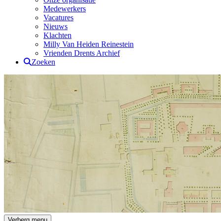
Medewerkers
Vacatures
Nieuws
Klachten
Milly Van Heiden Reinestein
Vrienden Drents Archief
Zoeken
Drents Archief
Verberg menu