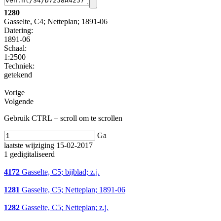
1280
Gasselte, C4; Netteplan; 1891-06
Datering
:
1891-06
Schaal
:
1:2500
Techniek:
getekend
Vorige
Volgende
Gebruik CTRL + scroll om te scrollen
Ga
laatste wijziging 15-02-2017
1 gedigitaliseerd
4172
Gasselte, C5; bijblad; z.j.
1281
Gasselte, C5; Netteplan; 1891-06
1282
Gasselte, C5; Netteplan; z.j.