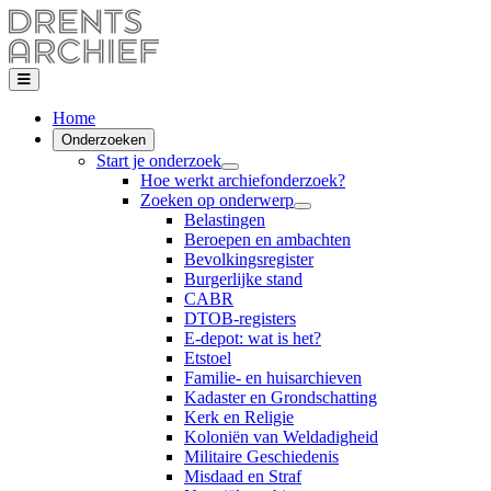
Home
Onderzoeken
Start je onderzoek
Hoe werkt archiefonderzoek?
Zoeken op onderwerp
Belastingen
Beroepen en ambachten
Bevolkingsregister
Burgerlijke stand
CABR
DTOB-registers
E-depot: wat is het?
Etstoel
Familie- en huisarchieven
Kadaster en Grondschatting
Kerk en Religie
Koloniën van Weldadigheid
Militaire Geschiedenis
Misdaad en Straf