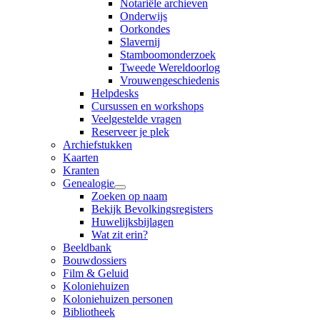
Notariële archieven
Onderwijs
Oorkondes
Slavernij
Stamboomonderzoek
Tweede Wereldoorlog
Vrouwengeschiedenis
Helpdesks
Cursussen en workshops
Veelgestelde vragen
Reserveer je plek
Archiefstukken
Kaarten
Kranten
Genealogie
Zoeken op naam
Bekijk Bevolkingsregisters
Huwelijksbijlagen
Wat zit erin?
Beeldbank
Bouwdossiers
Film & Geluid
Koloniehuizen
Koloniehuizen personen
Bibliotheek