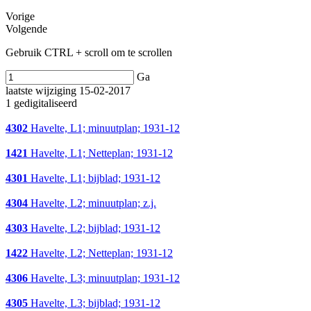
Vorige
Volgende
Gebruik CTRL + scroll om te scrollen
Ga
laatste wijziging 15-02-2017
1 gedigitaliseerd
4302
Havelte, L1; minuutplan; 1931-12
1421
Havelte, L1; Netteplan; 1931-12
4301
Havelte, L1; bijblad; 1931-12
4304
Havelte, L2; minuutplan; z.j.
4303
Havelte, L2; bijblad; 1931-12
1422
Havelte, L2; Netteplan; 1931-12
4306
Havelte, L3; minuutplan; 1931-12
4305
Havelte, L3; bijblad; 1931-12