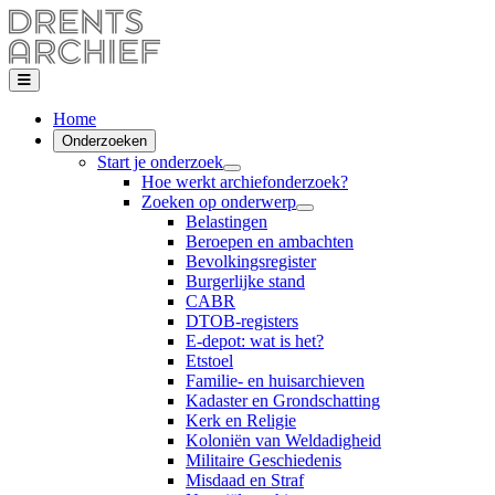
Home
Onderzoeken
Start je onderzoek
Hoe werkt archiefonderzoek?
Zoeken op onderwerp
Belastingen
Beroepen en ambachten
Bevolkingsregister
Burgerlijke stand
CABR
DTOB-registers
E-depot: wat is het?
Etstoel
Familie- en huisarchieven
Kadaster en Grondschatting
Kerk en Religie
Koloniën van Weldadigheid
Militaire Geschiedenis
Misdaad en Straf