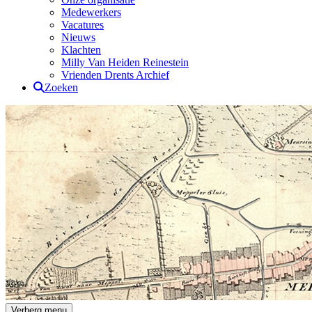
Medewerkers
Vacatures
Nieuws
Klachten
Milly Van Heiden Reinestein
Vrienden Drents Archief
Zoeken
Drents Archief
Verberg menu