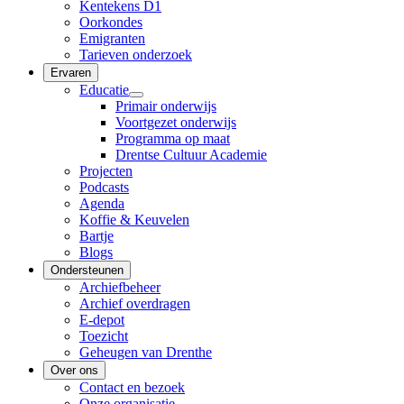
Kentekens D1
Oorkondes
Emigranten
Tarieven onderzoek
Ervaren
Educatie
Primair onderwijs
Voortgezet onderwijs
Programma op maat
Drentse Cultuur Academie
Projecten
Podcasts
Agenda
Koffie & Keuvelen
Bartje
Blogs
Ondersteunen
Archiefbeheer
Archief overdragen
E-depot
Toezicht
Geheugen van Drenthe
Over ons
Contact en bezoek
Onze organisatie