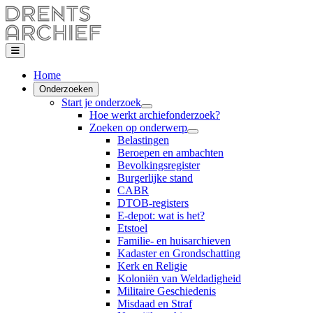
Home
Onderzoeken
Start je onderzoek
Hoe werkt archiefonderzoek?
Zoeken op onderwerp
Belastingen
Beroepen en ambachten
Bevolkingsregister
Burgerlijke stand
CABR
DTOB-registers
E-depot: wat is het?
Etstoel
Familie- en huisarchieven
Kadaster en Grondschatting
Kerk en Religie
Koloniën van Weldadigheid
Militaire Geschiedenis
Misdaad en Straf