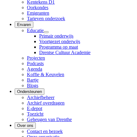
Kentekens D1
Oorkondes
Emigranten
Tarieven onderzoek
Ervaren
Educatie
Primair onderwijs
Voortgezet onderwijs
Programma op maat
Drentse Cultuur Academie
Projecten
Podcasts
Agenda
Koffie & Keuvelen
Bartje
Blogs
Ondersteunen
Archiefbeheer
Archief overdragen
E-depot
Toezicht
Geheugen van Drenthe
Over ons
Contact en bezoek
Onze organisatie