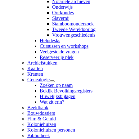
Notariële archieven
Onderwijs
Oorkondes
Slavernij
Stamboomonderzoek
Tweede Wereldoorlog
Vrouwengeschiedenis
Helpdesks
Cursussen en workshops
Veelgestelde vragen
Reserveer je plek
Archiefstukken
Kaarten
Kranten
Genealogie
Zoeken op naam
Bekijk Bevolkingsregisters
Huwelijksbijlagen
Wat zit erin?
Beeldbank
Bouwdossiers
Film & Geluid
Koloniehuizen
Koloniehuizen personen
Bibliotheek