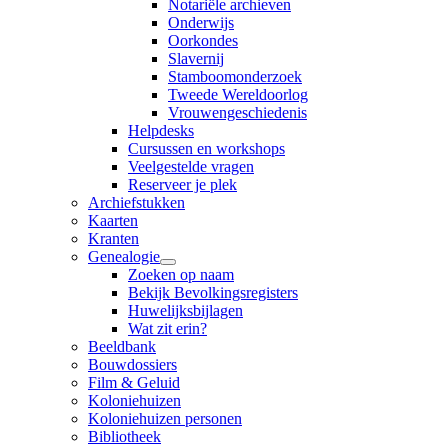
Notariële archieven
Onderwijs
Oorkondes
Slavernij
Stamboomonderzoek
Tweede Wereldoorlog
Vrouwengeschiedenis
Helpdesks
Cursussen en workshops
Veelgestelde vragen
Reserveer je plek
Archiefstukken
Kaarten
Kranten
Genealogie
Zoeken op naam
Bekijk Bevolkingsregisters
Huwelijksbijlagen
Wat zit erin?
Beeldbank
Bouwdossiers
Film & Geluid
Koloniehuizen
Koloniehuizen personen
Bibliotheek