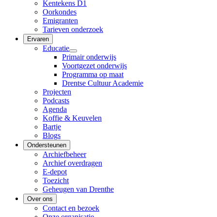
Kentekens D1
Oorkondes
Emigranten
Tarieven onderzoek
Ervaren
Educatie
Primair onderwijs
Voortgezet onderwijs
Programma op maat
Drentse Cultuur Academie
Projecten
Podcasts
Agenda
Koffie & Keuvelen
Bartje
Blogs
Ondersteunen
Archiefbeheer
Archief overdragen
E-depot
Toezicht
Geheugen van Drenthe
Over ons
Contact en bezoek
Onze organisatie