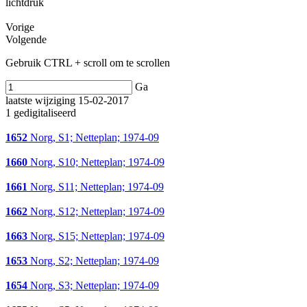
lichtdruk
Vorige
Volgende
Gebruik CTRL + scroll om te scrollen
Ga
laatste wijziging 15-02-2017
1 gedigitaliseerd
1652
Norg, S1; Netteplan; 1974-09
1660
Norg, S10; Netteplan; 1974-09
1661
Norg, S11; Netteplan; 1974-09
1662
Norg, S12; Netteplan; 1974-09
1663
Norg, S15; Netteplan; 1974-09
1653
Norg, S2; Netteplan; 1974-09
1654
Norg, S3; Netteplan; 1974-09