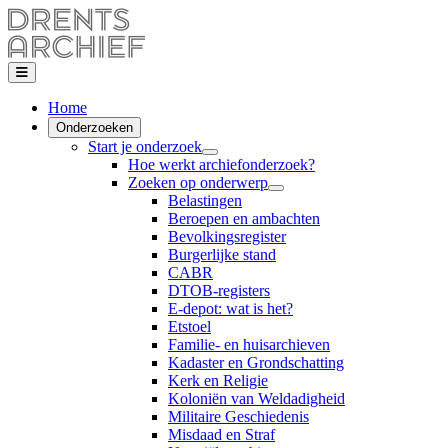
Home
Onderzoeken
Start je onderzoek
Hoe werkt archiefonderzoek?
Zoeken op onderwerp
Belastingen
Beroepen en ambachten
Bevolkingsregister
Burgerlijke stand
CABR
DTOB-registers
E-depot: wat is het?
Etstoel
Familie- en huisarchieven
Kadaster en Grondschatting
Kerk en Religie
Koloniën van Weldadigheid
Militaire Geschiedenis
Misdaad en Straf