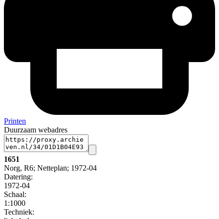
Printen
Duurzaam webadres
1651
Norg, R6; Netteplan; 1972-04
Datering
:
1972-04
Schaal
:
1:1000
Techniek: