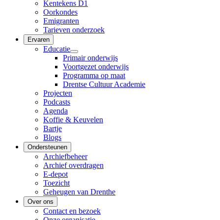
Kentekens D1
Oorkondes
Emigranten
Tarieven onderzoek
Ervaren
Educatie
Primair onderwijs
Voortgezet onderwijs
Programma op maat
Drentse Cultuur Academie
Projecten
Podcasts
Agenda
Koffie & Keuvelen
Bartje
Blogs
Ondersteunen
Archiefbeheer
Archief overdragen
E-depot
Toezicht
Geheugen van Drenthe
Over ons
Contact en bezoek
Onze organisatie