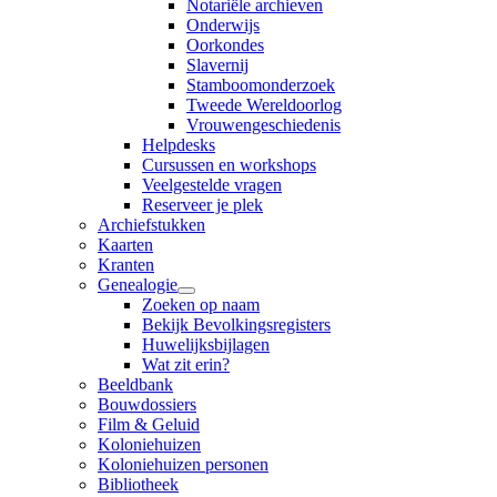
Notariële archieven
Onderwijs
Oorkondes
Slavernij
Stamboomonderzoek
Tweede Wereldoorlog
Vrouwengeschiedenis
Helpdesks
Cursussen en workshops
Veelgestelde vragen
Reserveer je plek
Archiefstukken
Kaarten
Kranten
Genealogie
Zoeken op naam
Bekijk Bevolkingsregisters
Huwelijksbijlagen
Wat zit erin?
Beeldbank
Bouwdossiers
Film & Geluid
Koloniehuizen
Koloniehuizen personen
Bibliotheek