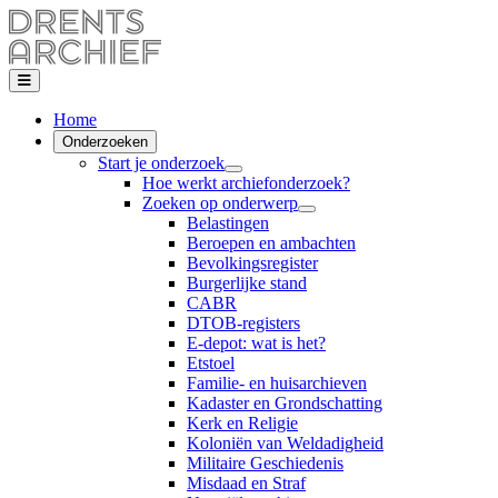
Home
Onderzoeken
Start je onderzoek
Hoe werkt archiefonderzoek?
Zoeken op onderwerp
Belastingen
Beroepen en ambachten
Bevolkingsregister
Burgerlijke stand
CABR
DTOB-registers
E-depot: wat is het?
Etstoel
Familie- en huisarchieven
Kadaster en Grondschatting
Kerk en Religie
Koloniën van Weldadigheid
Militaire Geschiedenis
Misdaad en Straf