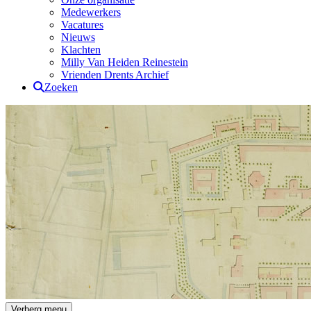
Medewerkers
Vacatures
Nieuws
Klachten
Milly Van Heiden Reinestein
Vrienden Drents Archief
Zoeken
Drents Archief
Verberg menu