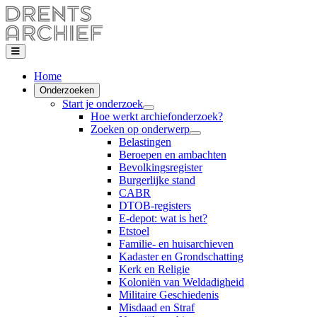
Home
Onderzoeken
Start je onderzoek
Hoe werkt archiefonderzoek?
Zoeken op onderwerp
Belastingen
Beroepen en ambachten
Bevolkingsregister
Burgerlijke stand
CABR
DTOB-registers
E-depot: wat is het?
Etstoel
Familie- en huisarchieven
Kadaster en Grondschatting
Kerk en Religie
Koloniën van Weldadigheid
Militaire Geschiedenis
Misdaad en Straf