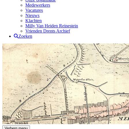
Medewerkers
Vacatures
Nieuws
Klachten
Milly Van Heiden Reinestein
Vrienden Drents Archief
Zoeken
Drents Archief
Verberg menu