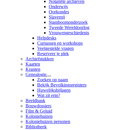
Notariële archieven
Onderwijs
Oorkondes
Slavernij
Stamboomonderzoek
Tweede Wereldoorlog
Vrouwengeschiedenis
Helpdesks
Cursussen en workshops
Veelgestelde vragen
Reserveer je plek
Archiefstukken
Kaarten
Kranten
Genealogie
Zoeken op naam
Bekijk Bevolkingsregisters
Huwelijksbijlagen
Wat zit erin?
Beeldbank
Bouwdossiers
Film & Geluid
Koloniehuizen
Koloniehuizen personen
Bibliotheek