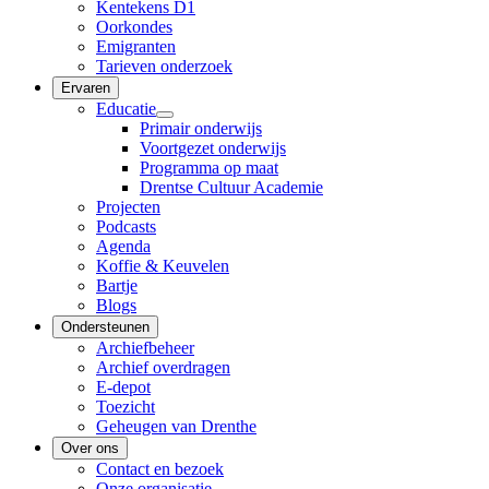
Kentekens D1
Oorkondes
Emigranten
Tarieven onderzoek
Ervaren
Educatie
Primair onderwijs
Voortgezet onderwijs
Programma op maat
Drentse Cultuur Academie
Projecten
Podcasts
Agenda
Koffie & Keuvelen
Bartje
Blogs
Ondersteunen
Archiefbeheer
Archief overdragen
E-depot
Toezicht
Geheugen van Drenthe
Over ons
Contact en bezoek
Onze organisatie