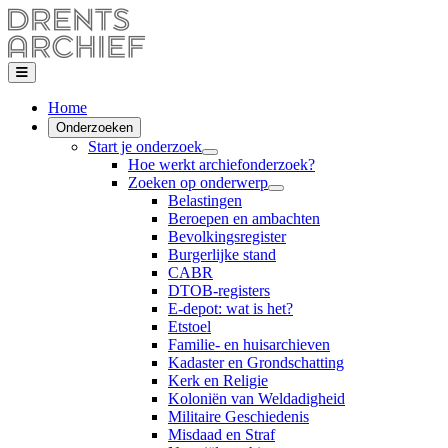
Home
Onderzoeken
Start je onderzoek
Hoe werkt archiefonderzoek?
Zoeken op onderwerp
Belastingen
Beroepen en ambachten
Bevolkingsregister
Burgerlijke stand
CABR
DTOB-registers
E-depot: wat is het?
Etstoel
Familie- en huisarchieven
Kadaster en Grondschatting
Kerk en Religie
Koloniën van Weldadigheid
Militaire Geschiedenis
Misdaad en Straf