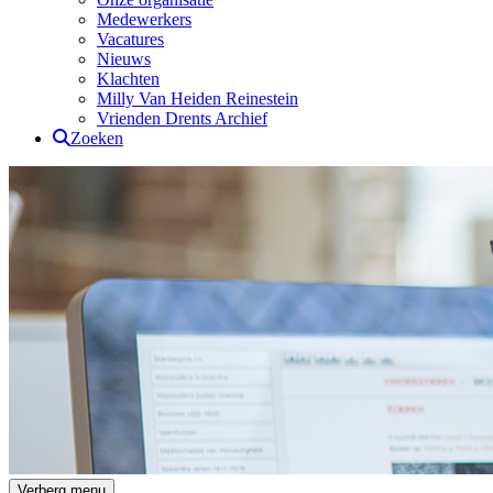
Medewerkers
Vacatures
Nieuws
Klachten
Milly Van Heiden Reinestein
Vrienden Drents Archief
Zoeken
Drents Archief
Verberg menu