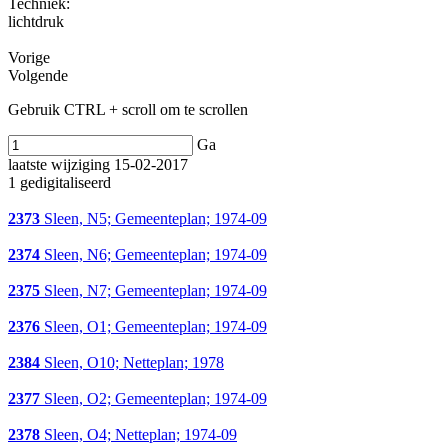
Techniek:
lichtdruk
Vorige
Volgende
Gebruik CTRL + scroll om te scrollen
Ga
laatste wijziging 15-02-2017
1 gedigitaliseerd
2373
Sleen, N5; Gemeenteplan; 1974-09
2374
Sleen, N6; Gemeenteplan; 1974-09
2375
Sleen, N7; Gemeenteplan; 1974-09
2376
Sleen, O1; Gemeenteplan; 1974-09
2384
Sleen, O10; Netteplan; 1978
2377
Sleen, O2; Gemeenteplan; 1974-09
2378
Sleen, O4; Netteplan; 1974-09