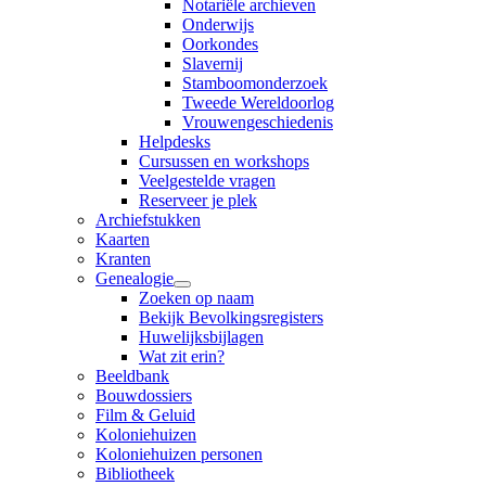
Notariële archieven
Onderwijs
Oorkondes
Slavernij
Stamboomonderzoek
Tweede Wereldoorlog
Vrouwengeschiedenis
Helpdesks
Cursussen en workshops
Veelgestelde vragen
Reserveer je plek
Archiefstukken
Kaarten
Kranten
Genealogie
Zoeken op naam
Bekijk Bevolkingsregisters
Huwelijksbijlagen
Wat zit erin?
Beeldbank
Bouwdossiers
Film & Geluid
Koloniehuizen
Koloniehuizen personen
Bibliotheek