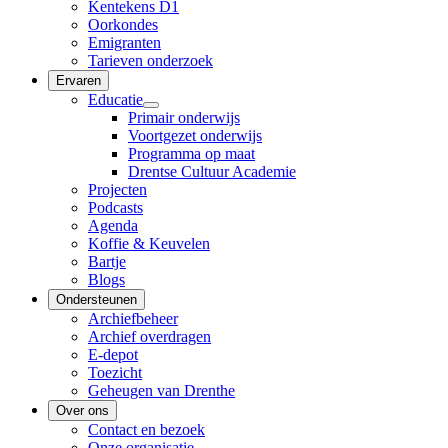
Kentekens D1
Oorkondes
Emigranten
Tarieven onderzoek
Ervaren
Educatie
Primair onderwijs
Voortgezet onderwijs
Programma op maat
Drentse Cultuur Academie
Projecten
Podcasts
Agenda
Koffie & Keuvelen
Bartje
Blogs
Ondersteunen
Archiefbeheer
Archief overdragen
E-depot
Toezicht
Geheugen van Drenthe
Over ons
Contact en bezoek
Onze organisatie