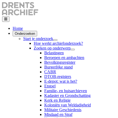
Home
Onderzoeken
Start je onderzoek
Hoe werkt archiefonderzoek?
Zoeken op onderwerp
Belastingen
Beroepen en ambachten
Bevolkingsregister
Burgerlijke stand
CABR
DTOB-registers
E-depot: wat is het?
Etstoel
Familie- en huisarchieven
Kadaster en Grondschatting
Kerk en Religie
Koloniën van Weldadigheid
Militaire Geschiedenis
Misdaad en Straf