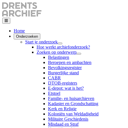
Home
Onderzoeken
Start je onderzoek
Hoe werkt archiefonderzoek?
Zoeken op onderwerp
Belastingen
Beroepen en ambachten
Bevolkingsregister
Burgerlijke stand
CABR
DTOB-registers
E-depot: wat is het?
Etstoel
Familie- en huisarchieven
Kadaster en Grondschatting
Kerk en Religie
Koloniën van Weldadigheid
Militaire Geschiedenis
Misdaad en Straf