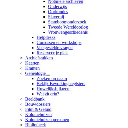
Notariële archieven
Onderwijs
Oorkondes
Slavernij
Stamboomonderzoek
Tweede Wereldoorlog
Vrouwengeschiedenis
Helpdesks
Cursussen en workshops
Veelgestelde vragen
Reserveer je plek
Archiefstukken
Kaarten
Kranten
Genealogie
Zoeken op naam
Bekijk Bevolkingsregisters
Huwelijksbijlagen
Wat zit erin?
Beeldbank
Bouwdossiers
Film & Geluid
Koloniehuizen
Koloniehuizen personen
Bibliotheek