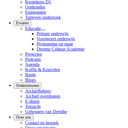
Kentekens D1
Oorkondes
Emigranten
Tarieven onderzoek
Ervaren
Educatie
Primair onderwijs
Voortgezet onderwijs
Programma op maat
Drentse Cultuur Academie
Projecten
Podcasts
Agenda
Koffie & Keuvelen
Bartje
Blogs
Ondersteunen
Archiefbeheer
Archief overdragen
E-depot
Toezicht
Geheugen van Drenthe
Over ons
Contact en bezoek
Onze organisatie