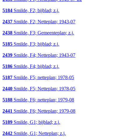
5184
Smilde, F2; bijblad; z.j.
2437
Smilde, F2; Netteplan; 1943-07
2438
Smilde, F3; Gemeenteplan; z.j.
5185
Smilde, F3; bijblad; z.j.
2439
Smilde, F4; Netteplan; 1943-07
5186
Smilde, F4; bijblad; z.j.
5187
Smilde, F5; netteplan; 1978-05
2440
Smilde, F5; Netteplan; 1978-05
5188
Smilde, F6; netteplan; 1979-08
2441
Smilde, F6; Netteplan; 1979-08
5189
Smilde, G1; bijblad; z.j.
2442
Smilde, G1; Netteplan; z.j.