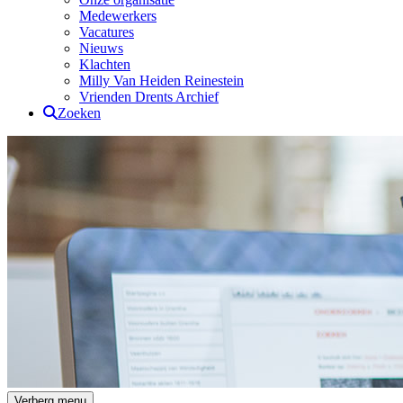
Medewerkers
Vacatures
Nieuws
Klachten
Milly Van Heiden Reinestein
Vrienden Drents Archief
Zoeken
Drents Archief
Verberg menu