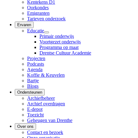
Kentekens D1
Oorkondes
Emigranten
Tarieven onderzoek
Ervaren
Educatie
Primair onderwijs
Voortgezet onderwijs
Programma op maat
Drentse Cultuur Academie
Projecten
Podcasts
Agenda
Koffie & Keuvelen
Bartje
Blogs
Ondersteunen
Archiefbeheer
Archief overdragen
E-depot
Toezicht
Geheugen van Drenthe
Over ons
Contact en bezoek
Onze organisatie