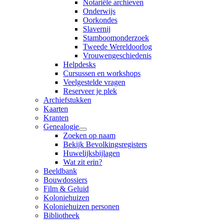
Notariële archieven
Onderwijs
Oorkondes
Slavernij
Stamboomonderzoek
Tweede Wereldoorlog
Vrouwengeschiedenis
Helpdesks
Cursussen en workshops
Veelgestelde vragen
Reserveer je plek
Archiefstukken
Kaarten
Kranten
Genealogie
Zoeken op naam
Bekijk Bevolkingsregisters
Huwelijksbijlagen
Wat zit erin?
Beeldbank
Bouwdossiers
Film & Geluid
Koloniehuizen
Koloniehuizen personen
Bibliotheek