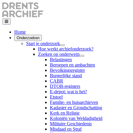
Home
Onderzoeken
Start je onderzoek
Hoe werkt archiefonderzoek?
Zoeken op onderwerp
Belastingen
Beroepen en ambachten
Bevolkingsregister
Burgerlijke stand
CABR
DTOB-registers
E-depot: wat is het?
Etstoel
Familie- en huisarchieven
Kadaster en Grondschatting
Kerk en Religie
Koloniën van Weldadigheid
Militaire Geschiedenis
Misdaad en Straf