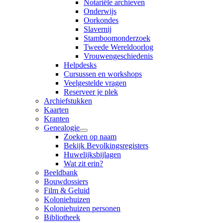
Notariële archieven
Onderwijs
Oorkondes
Slavernij
Stamboomonderzoek
Tweede Wereldoorlog
Vrouwengeschiedenis
Helpdesks
Cursussen en workshops
Veelgestelde vragen
Reserveer je plek
Archiefstukken
Kaarten
Kranten
Genealogie
Zoeken op naam
Bekijk Bevolkingsregisters
Huwelijksbijlagen
Wat zit erin?
Beeldbank
Bouwdossiers
Film & Geluid
Koloniehuizen
Koloniehuizen personen
Bibliotheek