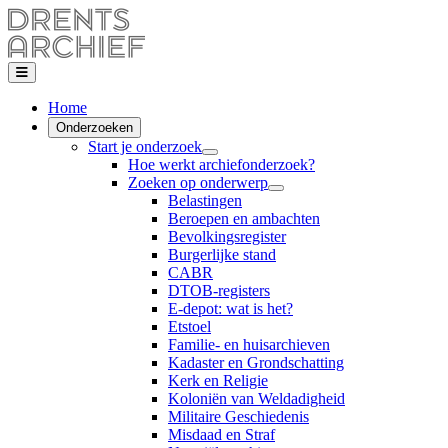
Home
Onderzoeken
Start je onderzoek
Hoe werkt archiefonderzoek?
Zoeken op onderwerp
Belastingen
Beroepen en ambachten
Bevolkingsregister
Burgerlijke stand
CABR
DTOB-registers
E-depot: wat is het?
Etstoel
Familie- en huisarchieven
Kadaster en Grondschatting
Kerk en Religie
Koloniën van Weldadigheid
Militaire Geschiedenis
Misdaad en Straf