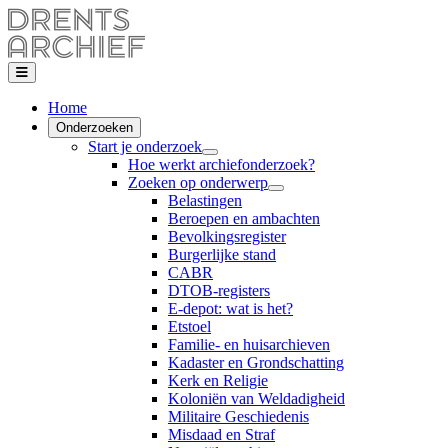
Home
Onderzoeken
Start je onderzoek
Hoe werkt archiefonderzoek?
Zoeken op onderwerp
Belastingen
Beroepen en ambachten
Bevolkingsregister
Burgerlijke stand
CABR
DTOB-registers
E-depot: wat is het?
Etstoel
Familie- en huisarchieven
Kadaster en Grondschatting
Kerk en Religie
Koloniën van Weldadigheid
Militaire Geschiedenis
Misdaad en Straf