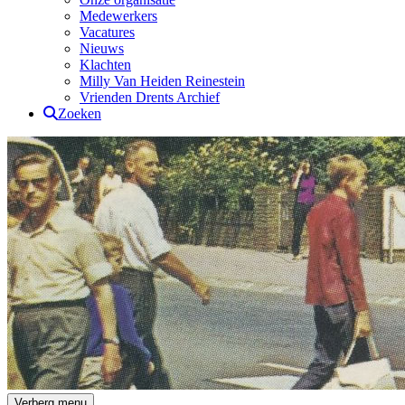
Medewerkers
Vacatures
Nieuws
Klachten
Milly Van Heiden Reinestein
Vrienden Drents Archief
Zoeken
Drents Archief
Verberg menu