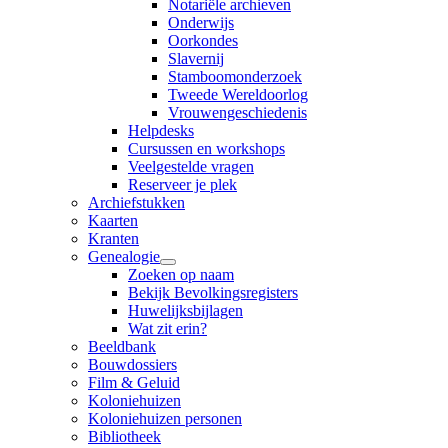
Notariële archieven
Onderwijs
Oorkondes
Slavernij
Stamboomonderzoek
Tweede Wereldoorlog
Vrouwengeschiedenis
Helpdesks
Cursussen en workshops
Veelgestelde vragen
Reserveer je plek
Archiefstukken
Kaarten
Kranten
Genealogie
Zoeken op naam
Bekijk Bevolkingsregisters
Huwelijksbijlagen
Wat zit erin?
Beeldbank
Bouwdossiers
Film & Geluid
Koloniehuizen
Koloniehuizen personen
Bibliotheek