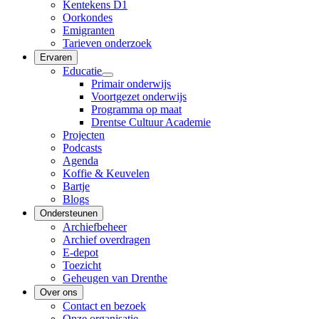
Kentekens D1
Oorkondes
Emigranten
Tarieven onderzoek
Ervaren
Educatie
Primair onderwijs
Voortgezet onderwijs
Programma op maat
Drentse Cultuur Academie
Projecten
Podcasts
Agenda
Koffie & Keuvelen
Bartje
Blogs
Ondersteunen
Archiefbeheer
Archief overdragen
E-depot
Toezicht
Geheugen van Drenthe
Over ons
Contact en bezoek
Onze organisatie