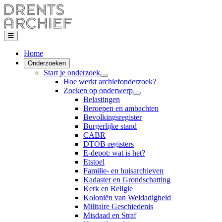
Home
Onderzoeken
Start je onderzoek
Hoe werkt archiefonderzoek?
Zoeken op onderwerp
Belastingen
Beroepen en ambachten
Bevolkingsregister
Burgerlijke stand
CABR
DTOB-registers
E-depot: wat is het?
Etstoel
Familie- en huisarchieven
Kadaster en Grondschatting
Kerk en Religie
Koloniën van Weldadigheid
Militaire Geschiedenis
Misdaad en Straf