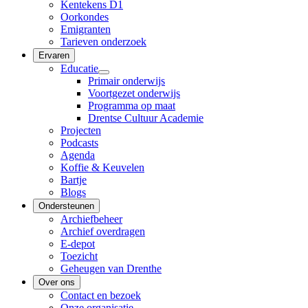
Kentekens D1
Oorkondes
Emigranten
Tarieven onderzoek
Ervaren
Educatie
Primair onderwijs
Voortgezet onderwijs
Programma op maat
Drentse Cultuur Academie
Projecten
Podcasts
Agenda
Koffie & Keuvelen
Bartje
Blogs
Ondersteunen
Archiefbeheer
Archief overdragen
E-depot
Toezicht
Geheugen van Drenthe
Over ons
Contact en bezoek
Onze organisatie