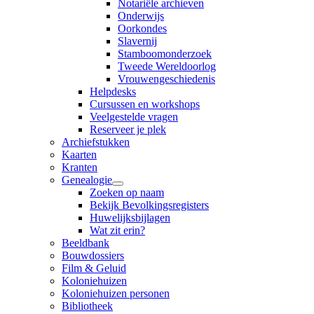
Notariële archieven
Onderwijs
Oorkondes
Slavernij
Stamboomonderzoek
Tweede Wereldoorlog
Vrouwengeschiedenis
Helpdesks
Cursussen en workshops
Veelgestelde vragen
Reserveer je plek
Archiefstukken
Kaarten
Kranten
Genealogie
Zoeken op naam
Bekijk Bevolkingsregisters
Huwelijksbijlagen
Wat zit erin?
Beeldbank
Bouwdossiers
Film & Geluid
Koloniehuizen
Koloniehuizen personen
Bibliotheek