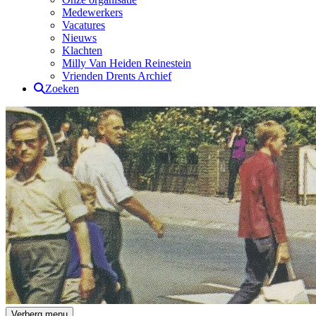
Medewerkers
Vacatures
Nieuws
Klachten
Milly Van Heiden Reinestein
Vrienden Drents Archief
Zoeken
Drents Archief
Verberg menu