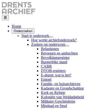
Home
Onderzoeken
Start je onderzoek
Hoe werkt archiefonderzoek?
Zoeken op onderwerp
Belastingen
Beroepen en ambachten
Bevolkingsregister
Burgerlijke stand
CABR
DTOB-registers
E-depot: wat is het?
Etstoel
Familie- en huisarchieven
Kadaster en Grondschatting
Kerk en Religie
Koloniën van Weldadigheid
Militaire Geschiedenis
Misdaad en Straf