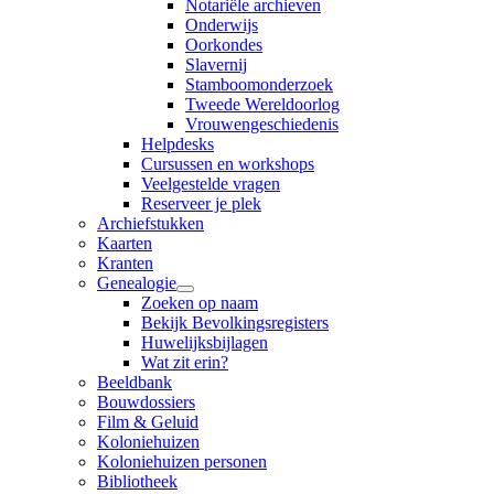
Notariële archieven
Onderwijs
Oorkondes
Slavernij
Stamboomonderzoek
Tweede Wereldoorlog
Vrouwengeschiedenis
Helpdesks
Cursussen en workshops
Veelgestelde vragen
Reserveer je plek
Archiefstukken
Kaarten
Kranten
Genealogie
Zoeken op naam
Bekijk Bevolkingsregisters
Huwelijksbijlagen
Wat zit erin?
Beeldbank
Bouwdossiers
Film & Geluid
Koloniehuizen
Koloniehuizen personen
Bibliotheek