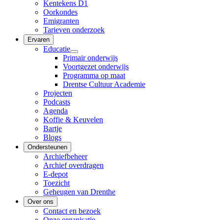
Kentekens D1
Oorkondes
Emigranten
Tarieven onderzoek
Ervaren
Educatie
Primair onderwijs
Voortgezet onderwijs
Programma op maat
Drentse Cultuur Academie
Projecten
Podcasts
Agenda
Koffie & Keuvelen
Bartje
Blogs
Ondersteunen
Archiefbeheer
Archief overdragen
E-depot
Toezicht
Geheugen van Drenthe
Over ons
Contact en bezoek
Onze organisatie