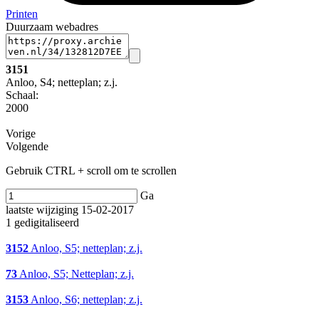
Printen
Duurzaam webadres
3151
Anloo, S4; netteplan; z.j.
Schaal
:
2000
Vorige
Volgende
Gebruik CTRL + scroll om te scrollen
Ga
laatste wijziging 15-02-2017
1 gedigitaliseerd
3152
Anloo, S5; netteplan; z.j.
73
Anloo, S5; Netteplan; z.j.
3153
Anloo, S6; netteplan; z.j.