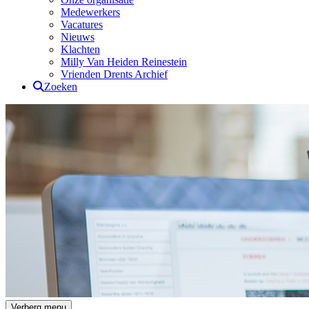
Medewerkers
Vacatures
Nieuws
Klachten
Milly Van Heiden Reinestein
Vrienden Drents Archief
Zoeken
Drents Archief
Verberg menu