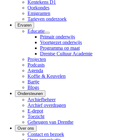
Kentekens D1
Oorkondes
Emigranten
Tarieven onderzoek
Ervaren
Educatie
Primair onderwijs
Voortgezet onderwijs
Programma op maat
Drentse Cultuur Academie
Projecten
Podcasts
Agenda
Koffie & Keuvelen
Bartje
Blogs
Ondersteunen
Archiefbeheer
Archief overdragen
E-depot
Toezicht
Geheugen van Drenthe
Over ons
Contact en bezoek
Onze organisatie