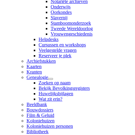
Notariële archieven
Onderwijs
Oorkondes
Slavernij
Stamboomonderzoek
Tweede Wereldoorlog
Vrouwengeschiedenis
Helpdesks
Cursussen en workshops
Veelgestelde vragen
Reserveer je plek
Archiefstukken
Kaarten
Kranten
Genealogie
Zoeken op naam
Bekijk Bevolkingsregisters
Huwelijksbijlagen
Wat zit erin?
Beeldbank
Bouwdossiers
Film & Geluid
Koloniehuizen
Koloniehuizen personen
Bibliotheek