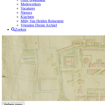
Medewerkers
Vacatures
Nieuws
Klachten
Milly Van Heiden Reinestein
Vrienden Drents Archief
Zoeken
Drents Archief
Verberg menu