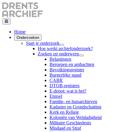
Home
Onderzoeken
Start je onderzoek
Hoe werkt archiefonderzoek?
Zoeken op onderwerp
Belastingen
Beroepen en ambachten
Bevolkingsregister
Burgerlijke stand
CABR
DTOB-registers
E-depot: wat is het?
Etstoel
Familie- en huisarchieven
Kadaster en Grondschatting
Kerk en Religie
Koloniën van Weldadigheid
Militaire Geschiedenis
Misdaad en Straf