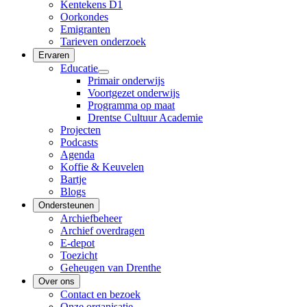
Kentekens D1
Oorkondes
Emigranten
Tarieven onderzoek
Ervaren
Educatie
Primair onderwijs
Voortgezet onderwijs
Programma op maat
Drentse Cultuur Academie
Projecten
Podcasts
Agenda
Koffie & Keuvelen
Bartje
Blogs
Ondersteunen
Archiefbeheer
Archief overdragen
E-depot
Toezicht
Geheugen van Drenthe
Over ons
Contact en bezoek
Onze organisatie