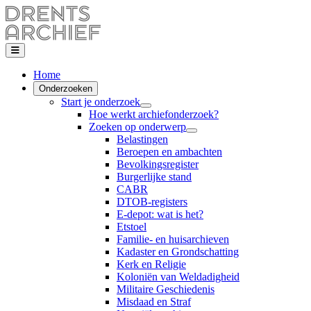
Home
Onderzoeken
Start je onderzoek
Hoe werkt archiefonderzoek?
Zoeken op onderwerp
Belastingen
Beroepen en ambachten
Bevolkingsregister
Burgerlijke stand
CABR
DTOB-registers
E-depot: wat is het?
Etstoel
Familie- en huisarchieven
Kadaster en Grondschatting
Kerk en Religie
Koloniën van Weldadigheid
Militaire Geschiedenis
Misdaad en Straf