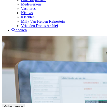
Medewerkers
Vacatures
Nieuws
Klachten
Milly Van Heiden Reinestein
Vrienden Drents Archief
Zoeken
Drents Archief
Verberg menu