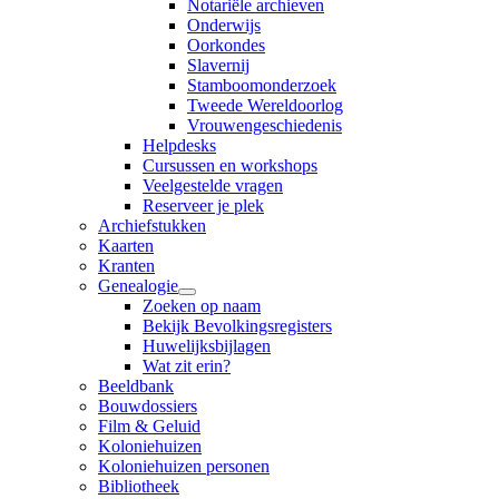
Notariële archieven
Onderwijs
Oorkondes
Slavernij
Stamboomonderzoek
Tweede Wereldoorlog
Vrouwengeschiedenis
Helpdesks
Cursussen en workshops
Veelgestelde vragen
Reserveer je plek
Archiefstukken
Kaarten
Kranten
Genealogie
Zoeken op naam
Bekijk Bevolkingsregisters
Huwelijksbijlagen
Wat zit erin?
Beeldbank
Bouwdossiers
Film & Geluid
Koloniehuizen
Koloniehuizen personen
Bibliotheek