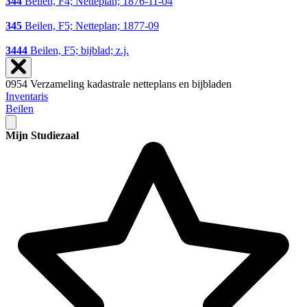
344
Beilen, F4; Netteplan; 1876-11-04
345
Beilen, F5; Netteplan; 1877-09
3444
Beilen, F5; bijblad; z.j.
0954 Verzameling kadastrale netteplans en bijbladen
Inventaris
Beilen
Mijn Studiezaal