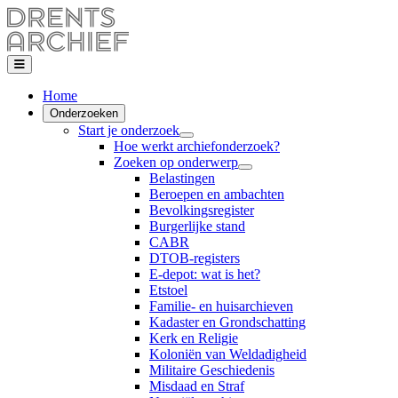
Home
Onderzoeken
Start je onderzoek
Hoe werkt archiefonderzoek?
Zoeken op onderwerp
Belastingen
Beroepen en ambachten
Bevolkingsregister
Burgerlijke stand
CABR
DTOB-registers
E-depot: wat is het?
Etstoel
Familie- en huisarchieven
Kadaster en Grondschatting
Kerk en Religie
Koloniën van Weldadigheid
Militaire Geschiedenis
Misdaad en Straf