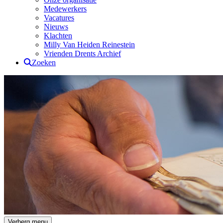
Medewerkers
Vacatures
Nieuws
Klachten
Milly Van Heiden Reinestein
Vrienden Drents Archief
Zoeken
Drents Archief
Verberg menu