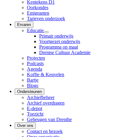
Kentekens D1
Oorkondes
Emigranten
Tarieven onderzoek
Ervaren
Educatie
Primair onderwijs
Voortgezet onderwijs
Programma op maat
Drentse Cultuur Academie
Projecten
Podcasts
Agenda
Koffie & Keuvelen
Bartje
Blogs
Ondersteunen
Archiefbeheer
Archief overdragen
E-depot
Toezicht
Geheugen van Drenthe
Over ons
Contact en bezoek
Onze organisatie