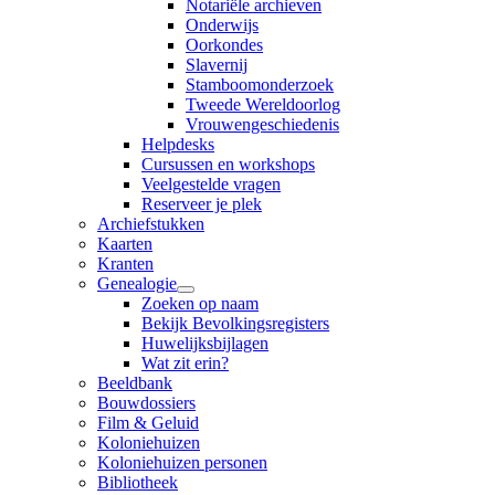
Notariële archieven
Onderwijs
Oorkondes
Slavernij
Stamboomonderzoek
Tweede Wereldoorlog
Vrouwengeschiedenis
Helpdesks
Cursussen en workshops
Veelgestelde vragen
Reserveer je plek
Archiefstukken
Kaarten
Kranten
Genealogie
Zoeken op naam
Bekijk Bevolkingsregisters
Huwelijksbijlagen
Wat zit erin?
Beeldbank
Bouwdossiers
Film & Geluid
Koloniehuizen
Koloniehuizen personen
Bibliotheek