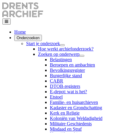
Home
Onderzoeken
Start je onderzoek
Hoe werkt archiefonderzoek?
Zoeken op onderwerp
Belastingen
Beroepen en ambachten
Bevolkingsregister
Burgerlijke stand
CABR
DTOB-registers
E-depot: wat is het?
Etstoel
Familie- en huisarchieven
Kadaster en Grondschatting
Kerk en Religie
Koloniën van Weldadigheid
Militaire Geschiedenis
Misdaad en Straf