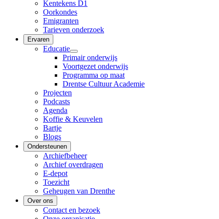
Kentekens D1
Oorkondes
Emigranten
Tarieven onderzoek
Ervaren
Educatie
Primair onderwijs
Voortgezet onderwijs
Programma op maat
Drentse Cultuur Academie
Projecten
Podcasts
Agenda
Koffie & Keuvelen
Bartje
Blogs
Ondersteunen
Archiefbeheer
Archief overdragen
E-depot
Toezicht
Geheugen van Drenthe
Over ons
Contact en bezoek
Onze organisatie