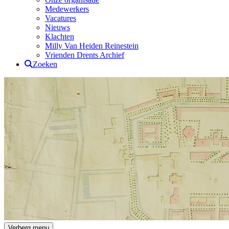
Medewerkers
Vacatures
Nieuws
Klachten
Milly Van Heiden Reinestein
Vrienden Drents Archief
Zoeken
Drents Archief
Verberg menu