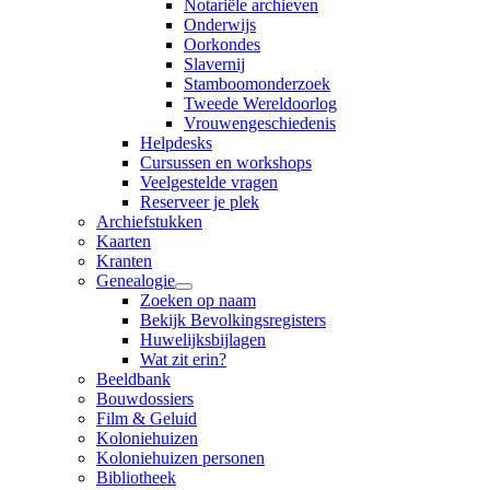
Notariële archieven
Onderwijs
Oorkondes
Slavernij
Stamboomonderzoek
Tweede Wereldoorlog
Vrouwengeschiedenis
Helpdesks
Cursussen en workshops
Veelgestelde vragen
Reserveer je plek
Archiefstukken
Kaarten
Kranten
Genealogie
Zoeken op naam
Bekijk Bevolkingsregisters
Huwelijksbijlagen
Wat zit erin?
Beeldbank
Bouwdossiers
Film & Geluid
Koloniehuizen
Koloniehuizen personen
Bibliotheek