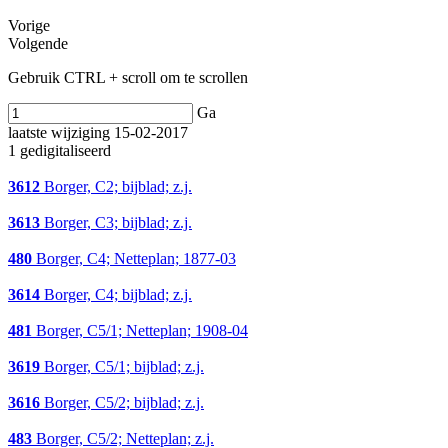
Vorige
Volgende
Gebruik CTRL + scroll om te scrollen
Ga
laatste wijziging 15-02-2017
1 gedigitaliseerd
3612
Borger, C2; bijblad; z.j.
3613
Borger, C3; bijblad; z.j.
480
Borger, C4; Netteplan; 1877-03
3614
Borger, C4; bijblad; z.j.
481
Borger, C5/1; Netteplan; 1908-04
3619
Borger, C5/1; bijblad; z.j.
3616
Borger, C5/2; bijblad; z.j.
483
Borger, C5/2; Netteplan; z.j.