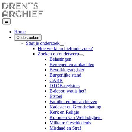
Home
Onderzoeken
Start je onderzoek
Hoe werkt archiefonderzoek?
Zoeken op onderwerp
Belastingen
Beroepen en ambachten
Bevolkingsregister
Burgerlijke stand
CABR
DTOB-registers
E-depot: wat is het?
Etstoel
Familie- en huisarchieven
Kadaster en Grondschatting
Kerk en Religie
Koloniën van Weldadigheid
Militaire Geschiedenis
Misdaad en Straf