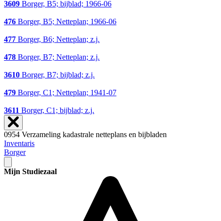
3609
Borger, B5; bijblad; 1966-06
476
Borger, B5; Netteplan; 1966-06
477
Borger, B6; Netteplan; z.j.
478
Borger, B7; Netteplan; z.j.
3610
Borger, B7; bijblad; z.j.
479
Borger, C1; Netteplan; 1941-07
3611
Borger, C1; bijblad; z.j.
0954 Verzameling kadastrale netteplans en bijbladen
Inventaris
Borger
Mijn Studiezaal