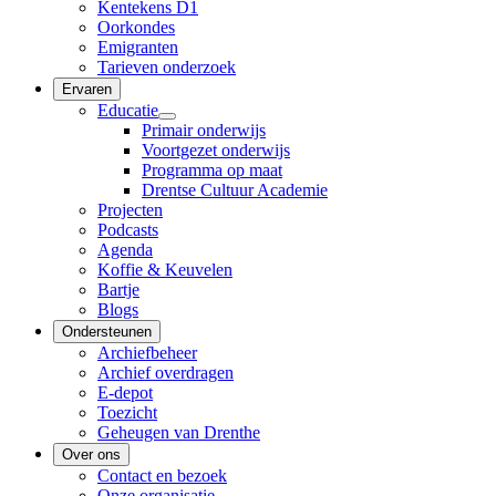
Kentekens D1
Oorkondes
Emigranten
Tarieven onderzoek
Ervaren
Educatie
Primair onderwijs
Voortgezet onderwijs
Programma op maat
Drentse Cultuur Academie
Projecten
Podcasts
Agenda
Koffie & Keuvelen
Bartje
Blogs
Ondersteunen
Archiefbeheer
Archief overdragen
E-depot
Toezicht
Geheugen van Drenthe
Over ons
Contact en bezoek
Onze organisatie