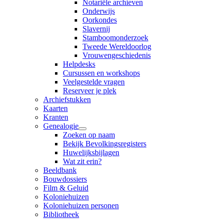
Notariële archieven
Onderwijs
Oorkondes
Slavernij
Stamboomonderzoek
Tweede Wereldoorlog
Vrouwengeschiedenis
Helpdesks
Cursussen en workshops
Veelgestelde vragen
Reserveer je plek
Archiefstukken
Kaarten
Kranten
Genealogie
Zoeken op naam
Bekijk Bevolkingsregisters
Huwelijksbijlagen
Wat zit erin?
Beeldbank
Bouwdossiers
Film & Geluid
Koloniehuizen
Koloniehuizen personen
Bibliotheek