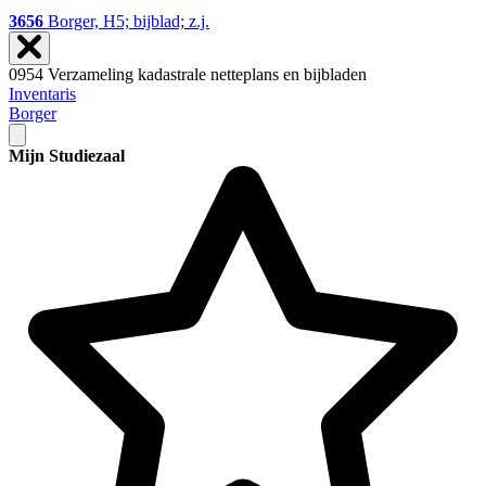
3656
Borger, H5; bijblad; z.j.
0954 Verzameling kadastrale netteplans en bijbladen
Inventaris
Borger
Mijn Studiezaal