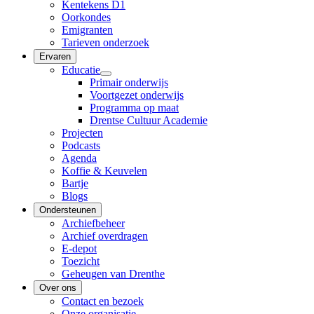
Kentekens D1
Oorkondes
Emigranten
Tarieven onderzoek
Ervaren
Educatie
Primair onderwijs
Voortgezet onderwijs
Programma op maat
Drentse Cultuur Academie
Projecten
Podcasts
Agenda
Koffie & Keuvelen
Bartje
Blogs
Ondersteunen
Archiefbeheer
Archief overdragen
E-depot
Toezicht
Geheugen van Drenthe
Over ons
Contact en bezoek
Onze organisatie