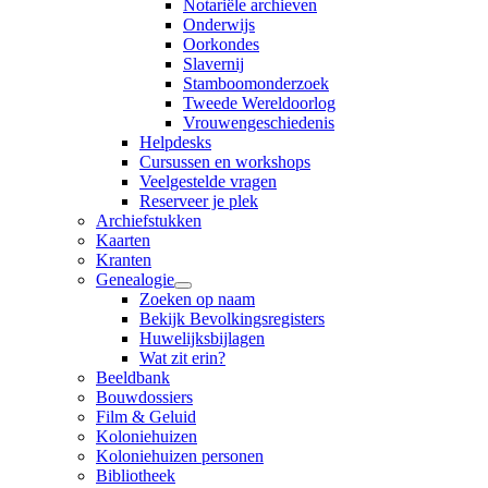
Notariële archieven
Onderwijs
Oorkondes
Slavernij
Stamboomonderzoek
Tweede Wereldoorlog
Vrouwengeschiedenis
Helpdesks
Cursussen en workshops
Veelgestelde vragen
Reserveer je plek
Archiefstukken
Kaarten
Kranten
Genealogie
Zoeken op naam
Bekijk Bevolkingsregisters
Huwelijksbijlagen
Wat zit erin?
Beeldbank
Bouwdossiers
Film & Geluid
Koloniehuizen
Koloniehuizen personen
Bibliotheek