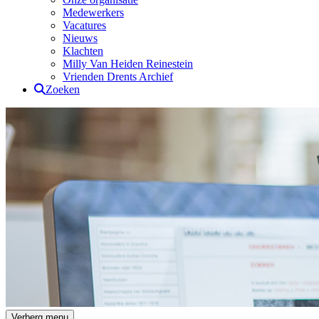
Medewerkers
Vacatures
Nieuws
Klachten
Milly Van Heiden Reinestein
Vrienden Drents Archief
Zoeken
Drents Archief
Verberg menu