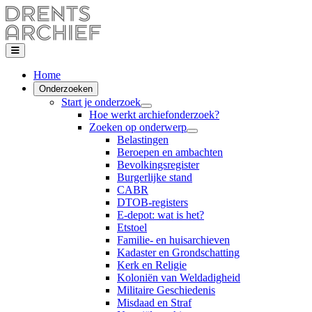
Home
Onderzoeken
Start je onderzoek
Hoe werkt archiefonderzoek?
Zoeken op onderwerp
Belastingen
Beroepen en ambachten
Bevolkingsregister
Burgerlijke stand
CABR
DTOB-registers
E-depot: wat is het?
Etstoel
Familie- en huisarchieven
Kadaster en Grondschatting
Kerk en Religie
Koloniën van Weldadigheid
Militaire Geschiedenis
Misdaad en Straf