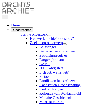
Home
Onderzoeken
Start je onderzoek
Hoe werkt archiefonderzoek?
Zoeken op onderwerp
Belastingen
Beroepen en ambachten
Bevolkingsregister
Burgerlijke stand
CABR
DTOB-registers
E-depot: wat is het?
Etstoel
Familie- en huisarchieven
Kadaster en Grondschatting
Kerk en Religie
Koloniën van Weldadigheid
Militaire Geschiedenis
Misdaad en Straf