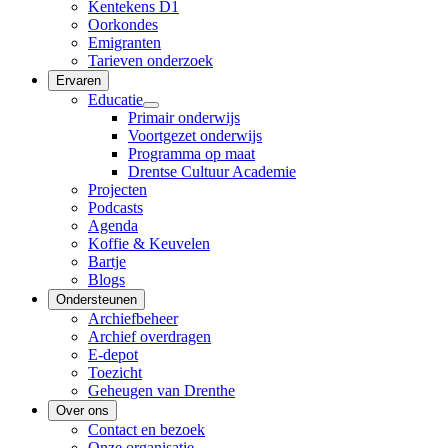
Kentekens D1
Oorkondes
Emigranten
Tarieven onderzoek
Ervaren
Educatie
Primair onderwijs
Voortgezet onderwijs
Programma op maat
Drentse Cultuur Academie
Projecten
Podcasts
Agenda
Koffie & Keuvelen
Bartje
Blogs
Ondersteunen
Archiefbeheer
Archief overdragen
E-depot
Toezicht
Geheugen van Drenthe
Over ons
Contact en bezoek
Onze organisatie