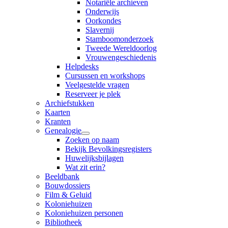
Notariële archieven
Onderwijs
Oorkondes
Slavernij
Stamboomonderzoek
Tweede Wereldoorlog
Vrouwengeschiedenis
Helpdesks
Cursussen en workshops
Veelgestelde vragen
Reserveer je plek
Archiefstukken
Kaarten
Kranten
Genealogie
Zoeken op naam
Bekijk Bevolkingsregisters
Huwelijksbijlagen
Wat zit erin?
Beeldbank
Bouwdossiers
Film & Geluid
Koloniehuizen
Koloniehuizen personen
Bibliotheek