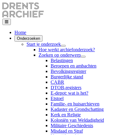
Home
Onderzoeken
Start je onderzoek
Hoe werkt archiefonderzoek?
Zoeken op onderwerp
Belastingen
Beroepen en ambachten
Bevolkingsregister
Burgerlijke stand
CABR
DTOB-registers
E-depot: wat is het?
Etstoel
Familie- en huisarchieven
Kadaster en Grondschatting
Kerk en Religie
Koloniën van Weldadigheid
Militaire Geschiedenis
Misdaad en Straf