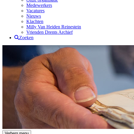
Medewerkers
Vacatures
Nieuws
Klachten
Milly Van Heiden Reinestein
Vrienden Drents Archief
Zoeken
Drents Archief
Verberg menu