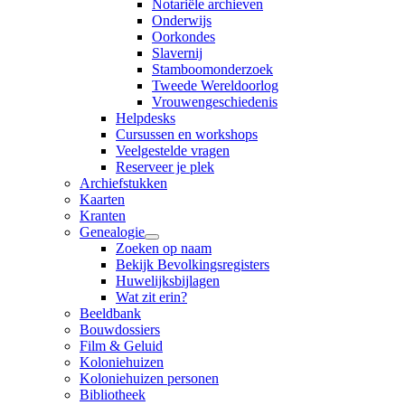
Notariële archieven
Onderwijs
Oorkondes
Slavernij
Stamboomonderzoek
Tweede Wereldoorlog
Vrouwengeschiedenis
Helpdesks
Cursussen en workshops
Veelgestelde vragen
Reserveer je plek
Archiefstukken
Kaarten
Kranten
Genealogie
Zoeken op naam
Bekijk Bevolkingsregisters
Huwelijksbijlagen
Wat zit erin?
Beeldbank
Bouwdossiers
Film & Geluid
Koloniehuizen
Koloniehuizen personen
Bibliotheek