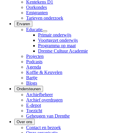
Kentekens D1
Oorkondes
Emigranten
Tarieven onderzoek
Ervaren
Educatie
Primair onderwijs
Voortgezet onderwijs
Programma op maat
Drentse Cultuur Academie
Projecten
Podcasts
Agenda
Koffie & Keuvelen
Bartje
Blogs
Ondersteunen
Archiefbeheer
Archief overdragen
E-depot
Toezicht
Geheugen van Drenthe
Over ons
Contact en bezoek
Onze organisatie