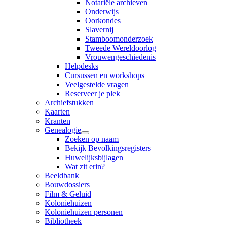
Notariële archieven
Onderwijs
Oorkondes
Slavernij
Stamboomonderzoek
Tweede Wereldoorlog
Vrouwengeschiedenis
Helpdesks
Cursussen en workshops
Veelgestelde vragen
Reserveer je plek
Archiefstukken
Kaarten
Kranten
Genealogie
Zoeken op naam
Bekijk Bevolkingsregisters
Huwelijksbijlagen
Wat zit erin?
Beeldbank
Bouwdossiers
Film & Geluid
Koloniehuizen
Koloniehuizen personen
Bibliotheek