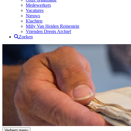
Medewerkers
Vacatures
Nieuws
Klachten
Milly Van Heiden Reinestein
Vrienden Drents Archief
Zoeken
Drents Archief
Verberg menu