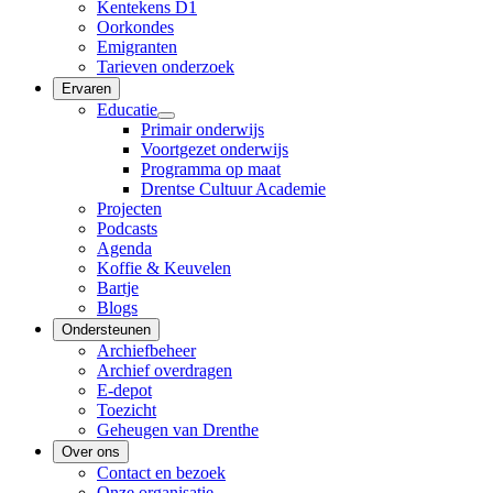
Kentekens D1
Oorkondes
Emigranten
Tarieven onderzoek
Ervaren
Educatie
Primair onderwijs
Voortgezet onderwijs
Programma op maat
Drentse Cultuur Academie
Projecten
Podcasts
Agenda
Koffie & Keuvelen
Bartje
Blogs
Ondersteunen
Archiefbeheer
Archief overdragen
E-depot
Toezicht
Geheugen van Drenthe
Over ons
Contact en bezoek
Onze organisatie