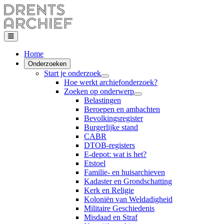
Home
Onderzoeken
Start je onderzoek
Hoe werkt archiefonderzoek?
Zoeken op onderwerp
Belastingen
Beroepen en ambachten
Bevolkingsregister
Burgerlijke stand
CABR
DTOB-registers
E-depot: wat is het?
Etstoel
Familie- en huisarchieven
Kadaster en Grondschatting
Kerk en Religie
Koloniën van Weldadigheid
Militaire Geschiedenis
Misdaad en Straf