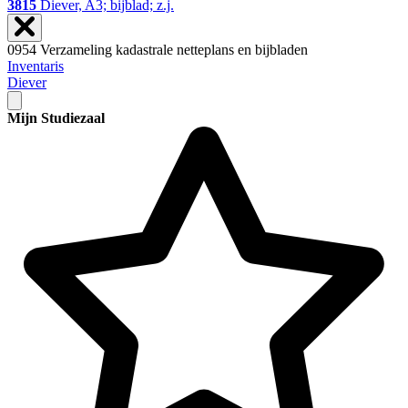
3815
Diever, A3; bijblad; z.j.
0954 Verzameling kadastrale netteplans en bijbladen
Inventaris
Diever
Mijn Studiezaal