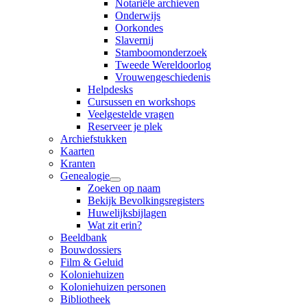
Notariële archieven
Onderwijs
Oorkondes
Slavernij
Stamboomonderzoek
Tweede Wereldoorlog
Vrouwengeschiedenis
Helpdesks
Cursussen en workshops
Veelgestelde vragen
Reserveer je plek
Archiefstukken
Kaarten
Kranten
Genealogie
Zoeken op naam
Bekijk Bevolkingsregisters
Huwelijksbijlagen
Wat zit erin?
Beeldbank
Bouwdossiers
Film & Geluid
Koloniehuizen
Koloniehuizen personen
Bibliotheek