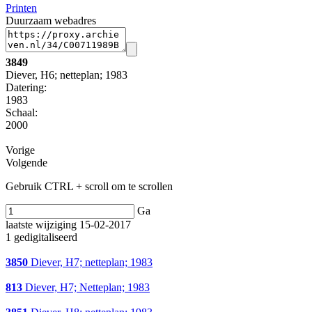
Printen
Duurzaam webadres
3849
Diever, H6; netteplan; 1983
Datering
:
1983
Schaal
:
2000
Vorige
Volgende
Gebruik CTRL + scroll om te scrollen
Ga
laatste wijziging 15-02-2017
1 gedigitaliseerd
3850
Diever, H7; netteplan; 1983
813
Diever, H7; Netteplan; 1983