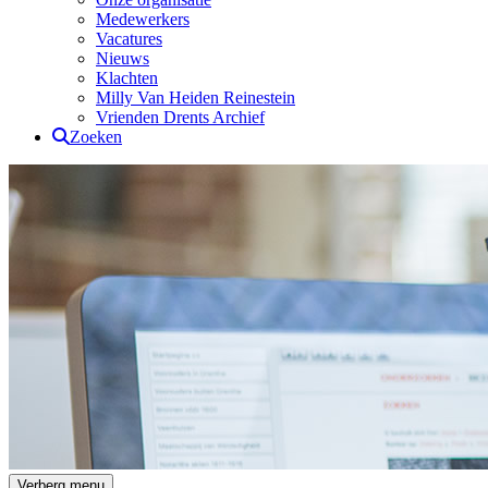
Medewerkers
Vacatures
Nieuws
Klachten
Milly Van Heiden Reinestein
Vrienden Drents Archief
Zoeken
Drents Archief
Verberg menu