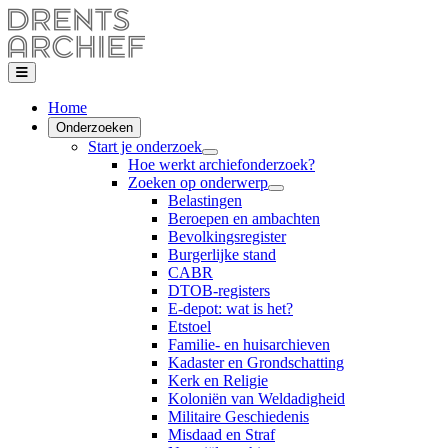
Home
Onderzoeken
Start je onderzoek
Hoe werkt archiefonderzoek?
Zoeken op onderwerp
Belastingen
Beroepen en ambachten
Bevolkingsregister
Burgerlijke stand
CABR
DTOB-registers
E-depot: wat is het?
Etstoel
Familie- en huisarchieven
Kadaster en Grondschatting
Kerk en Religie
Koloniën van Weldadigheid
Militaire Geschiedenis
Misdaad en Straf