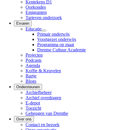
Kentekens D1
Oorkondes
Emigranten
Tarieven onderzoek
Ervaren
Educatie
Primair onderwijs
Voortgezet onderwijs
Programma op maat
Drentse Cultuur Academie
Projecten
Podcasts
Agenda
Koffie & Keuvelen
Bartje
Blogs
Ondersteunen
Archiefbeheer
Archief overdragen
E-depot
Toezicht
Geheugen van Drenthe
Over ons
Contact en bezoek
Onze organisatie