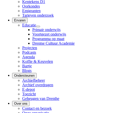
Kentekens D1
Oorkondes
Emigranten
Tarieven onderzoek
Ervaren
Educatie
Primair onderwijs
Voortgezet onderwijs
Programma op maat
Drentse Cultuur Academie
Projecten
Podcasts
Agenda
Koffie & Keuvelen
Bartje
Blogs
Ondersteunen
Archiefbeheer
Archief overdragen
E-depot
Toezicht
Geheugen van Drenthe
Over ons
Contact en bezoek
Onze organisatie