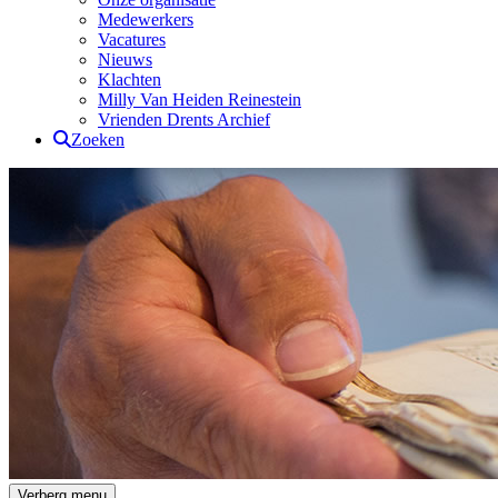
Medewerkers
Vacatures
Nieuws
Klachten
Milly Van Heiden Reinestein
Vrienden Drents Archief
Zoeken
Drents Archief
Verberg menu