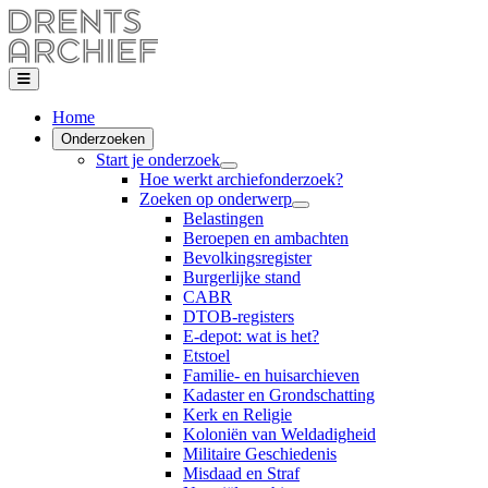
Home
Onderzoeken
Start je onderzoek
Hoe werkt archiefonderzoek?
Zoeken op onderwerp
Belastingen
Beroepen en ambachten
Bevolkingsregister
Burgerlijke stand
CABR
DTOB-registers
E-depot: wat is het?
Etstoel
Familie- en huisarchieven
Kadaster en Grondschatting
Kerk en Religie
Koloniën van Weldadigheid
Militaire Geschiedenis
Misdaad en Straf