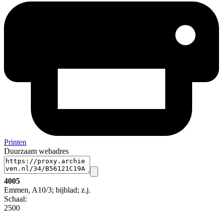
Printen
Duurzaam webadres
4005
Emmen, A10/3; bijblad; z.j.
Schaal
:
2500