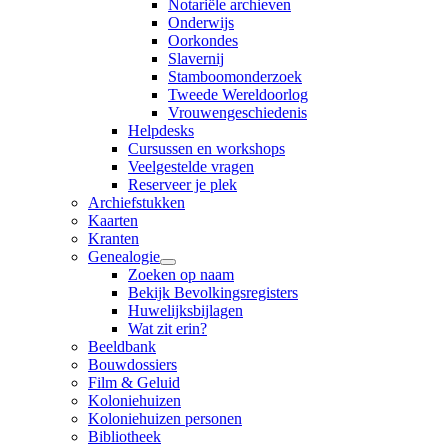
Notariële archieven
Onderwijs
Oorkondes
Slavernij
Stamboomonderzoek
Tweede Wereldoorlog
Vrouwengeschiedenis
Helpdesks
Cursussen en workshops
Veelgestelde vragen
Reserveer je plek
Archiefstukken
Kaarten
Kranten
Genealogie
Zoeken op naam
Bekijk Bevolkingsregisters
Huwelijksbijlagen
Wat zit erin?
Beeldbank
Bouwdossiers
Film & Geluid
Koloniehuizen
Koloniehuizen personen
Bibliotheek