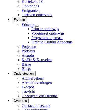
Kentekens D1
Oorkondes
Emigranten
Tarieven onderzoek
Ervaren
Educatie
Primair onderwijs
Voortgezet onderwijs
Programma op maat
Drentse Cultuur Academie
Projecten
Podcasts
Agenda
Koffie & Keuvelen
Bartje
Blogs
Ondersteunen
Archiefbeheer
Archief overdragen
E-depot
Toezicht
Geheugen van Drenthe
Over ons
Contact en bezoek
Onze organisatie