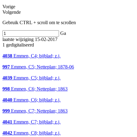
Vorige
Volgende
Gebruik CTRL + scroll om te scrollen
Ga
laatste wijziging 15-02-2017
1 gedigitaliseerd
4038
Emmen, C4; bijblad; z.j.
997
Emmen, C5; Netteplan; 1878-06
4039
Emmen, C5; bijblad; z.j.
998
Emmen, C6; Netteplan; 1863
4040
Emmen, C6; bijblad; z.j.
999
Emmen, C7; Netteplan; 1863
4041
Emmen, C7; bijblad; z.j.
4042
Emmen, C8; bijblad; z.j.