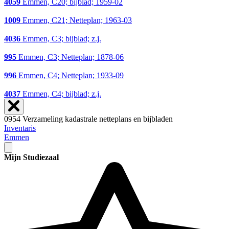
4059
Emmen, C20; bijblad; 1959-02
1009
Emmen, C21; Netteplan; 1963-03
4036
Emmen, C3; bijblad; z.j.
995
Emmen, C3; Netteplan; 1878-06
996
Emmen, C4; Netteplan; 1933-09
4037
Emmen, C4; bijblad; z.j.
0954 Verzameling kadastrale netteplans en bijbladen
Inventaris
Emmen
Mijn Studiezaal