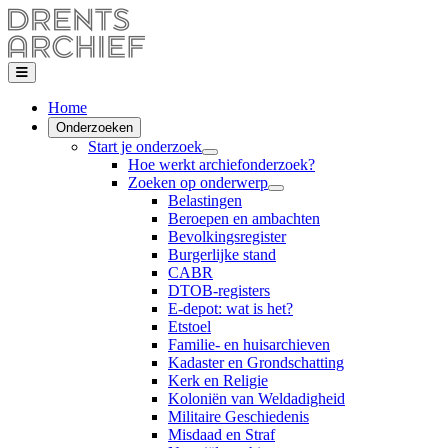
Home
Onderzoeken
Start je onderzoek
Hoe werkt archiefonderzoek?
Zoeken op onderwerp
Belastingen
Beroepen en ambachten
Bevolkingsregister
Burgerlijke stand
CABR
DTOB-registers
E-depot: wat is het?
Etstoel
Familie- en huisarchieven
Kadaster en Grondschatting
Kerk en Religie
Koloniën van Weldadigheid
Militaire Geschiedenis
Misdaad en Straf