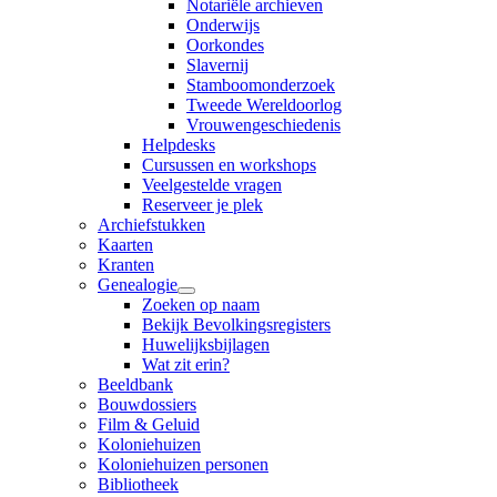
Notariële archieven
Onderwijs
Oorkondes
Slavernij
Stamboomonderzoek
Tweede Wereldoorlog
Vrouwengeschiedenis
Helpdesks
Cursussen en workshops
Veelgestelde vragen
Reserveer je plek
Archiefstukken
Kaarten
Kranten
Genealogie
Zoeken op naam
Bekijk Bevolkingsregisters
Huwelijksbijlagen
Wat zit erin?
Beeldbank
Bouwdossiers
Film & Geluid
Koloniehuizen
Koloniehuizen personen
Bibliotheek