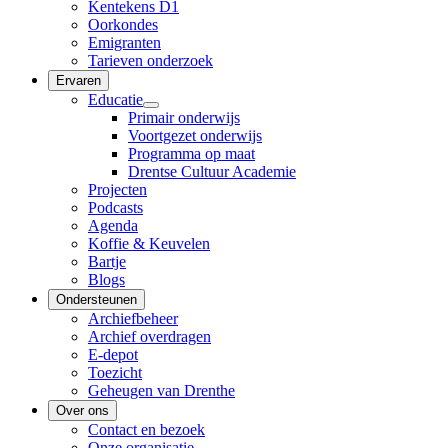
Kentekens D1
Oorkondes
Emigranten
Tarieven onderzoek
Ervaren
Educatie
Primair onderwijs
Voortgezet onderwijs
Programma op maat
Drentse Cultuur Academie
Projecten
Podcasts
Agenda
Koffie & Keuvelen
Bartje
Blogs
Ondersteunen
Archiefbeheer
Archief overdragen
E-depot
Toezicht
Geheugen van Drenthe
Over ons
Contact en bezoek
Onze organisatie