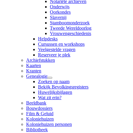
Notariële archieven
Onderwijs
Oorkondes
Slavernij
Stamboomonderzoek
Tweede Wereldoorlog
Vrouwengeschiedenis
Helpdesks
Cursussen en workshops
Veelgestelde vragen
Reserveer je plek
Archiefstukken
Kaarten
Kranten
Genealogie
Zoeken op naam
Bekijk Bevolkingsregisters
Huwelijksbijlagen
Wat zit erin?
Beeldbank
Bouwdossiers
Film & Geluid
Koloniehuizen
Koloniehuizen personen
Bibliotheek