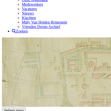
Medewerkers
Vacatures
Nieuws
Klachten
Milly Van Heiden Reinestein
Vrienden Drents Archief
Zoeken
Drents Archief
Verberg menu