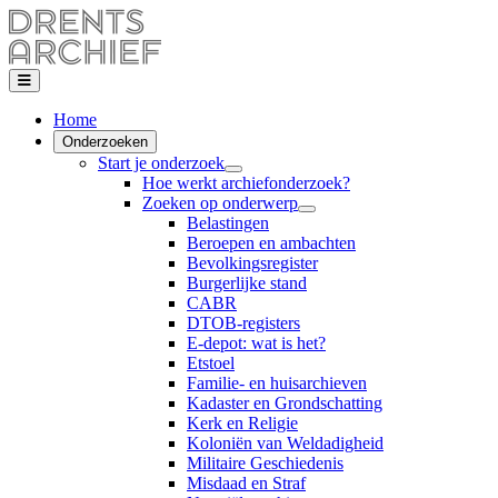
Home
Onderzoeken
Start je onderzoek
Hoe werkt archiefonderzoek?
Zoeken op onderwerp
Belastingen
Beroepen en ambachten
Bevolkingsregister
Burgerlijke stand
CABR
DTOB-registers
E-depot: wat is het?
Etstoel
Familie- en huisarchieven
Kadaster en Grondschatting
Kerk en Religie
Koloniën van Weldadigheid
Militaire Geschiedenis
Misdaad en Straf