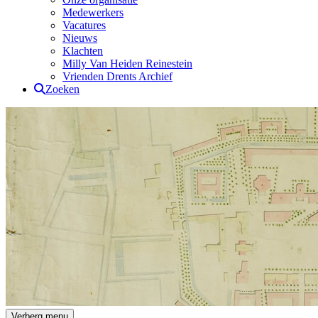
Medewerkers
Vacatures
Nieuws
Klachten
Milly Van Heiden Reinestein
Vrienden Drents Archief
Zoeken
Drents Archief
Verberg menu