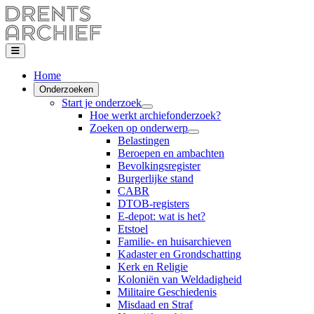
Home
Onderzoeken
Start je onderzoek
Hoe werkt archiefonderzoek?
Zoeken op onderwerp
Belastingen
Beroepen en ambachten
Bevolkingsregister
Burgerlijke stand
CABR
DTOB-registers
E-depot: wat is het?
Etstoel
Familie- en huisarchieven
Kadaster en Grondschatting
Kerk en Religie
Koloniën van Weldadigheid
Militaire Geschiedenis
Misdaad en Straf