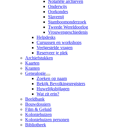
Notariële archieven
Onderwijs
Oorkondes
Slavernij
Stamboomonderzoek
Tweede Wereldoorlog
Vrouwengeschiedenis
Helpdesks
Cursussen en workshops
Veelgestelde vragen
Reserveer je plek
Archiefstukken
Kaarten
Kranten
Genealogie
Zoeken op naam
Bekijk Bevolkingsregisters
Huwelijksbijlagen
Wat zit erin?
Beeldbank
Bouwdossiers
Film & Geluid
Koloniehuizen
Koloniehuizen personen
Bibliotheek