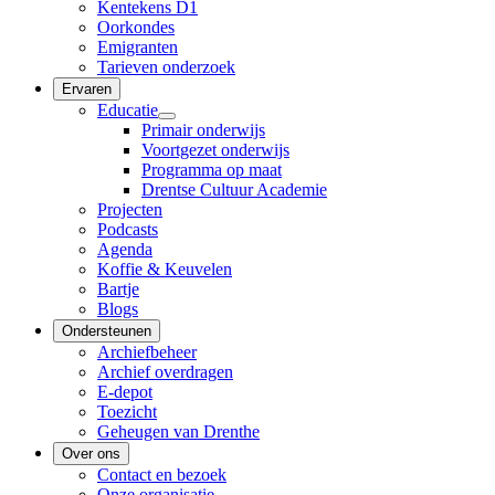
Kentekens D1
Oorkondes
Emigranten
Tarieven onderzoek
Ervaren
Educatie
Primair onderwijs
Voortgezet onderwijs
Programma op maat
Drentse Cultuur Academie
Projecten
Podcasts
Agenda
Koffie & Keuvelen
Bartje
Blogs
Ondersteunen
Archiefbeheer
Archief overdragen
E-depot
Toezicht
Geheugen van Drenthe
Over ons
Contact en bezoek
Onze organisatie