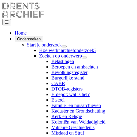
Home
Onderzoeken
Start je onderzoek
Hoe werkt archiefonderzoek?
Zoeken op onderwerp
Belastingen
Beroepen en ambachten
Bevolkingsregister
Burgerlijke stand
CABR
DTOB-registers
E-depot: wat is het?
Etstoel
Familie- en huisarchieven
Kadaster en Grondschatting
Kerk en Religie
Koloniën van Weldadigheid
Militaire Geschiedenis
Misdaad en Straf