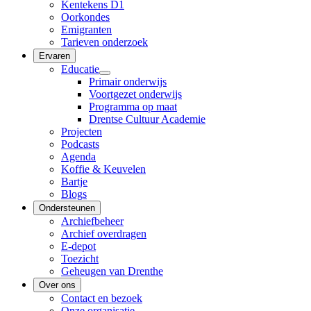
Kentekens D1
Oorkondes
Emigranten
Tarieven onderzoek
Ervaren
Educatie
Primair onderwijs
Voortgezet onderwijs
Programma op maat
Drentse Cultuur Academie
Projecten
Podcasts
Agenda
Koffie & Keuvelen
Bartje
Blogs
Ondersteunen
Archiefbeheer
Archief overdragen
E-depot
Toezicht
Geheugen van Drenthe
Over ons
Contact en bezoek
Onze organisatie