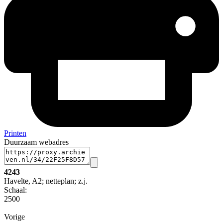
Printen
Duurzaam webadres
4243
Havelte, A2; netteplan; z.j.
Schaal
:
2500
Vorige