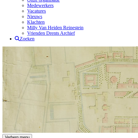
Medewerkers
Vacatures
Nieuws
Klachten
Milly Van Heiden Reinestein
Vrienden Drents Archief
Zoeken
Drents Archief
Verberg menu