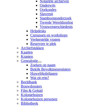
Notariële archieven
Onderwijs
Oorkondes
Slavernij
Stamboomonderzoek
Tweede Wereldoorlog
Vrouwengeschiedenis
Helpdesks
Cursussen en workshops
Veelgestelde vragen
Reserveer je plek
Archiefstukken
Kaarten
Kranten
Genealogie
Zoeken op naam
Bekijk Bevolkingsregisters
Huwelijksbijlagen
Wat zit erin?
Beeldbank
Bouwdossiers
Film & Geluid
Koloniehuizen
Koloniehuizen personen
Bibliotheek