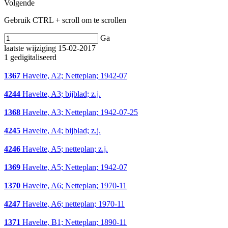
Volgende
Gebruik CTRL + scroll om te scrollen
Ga
laatste wijziging 15-02-2017
1 gedigitaliseerd
1367
Havelte, A2; Netteplan; 1942-07
4244
Havelte, A3; bijblad; z.j.
1368
Havelte, A3; Netteplan; 1942-07-25
4245
Havelte, A4; bijblad; z.j.
4246
Havelte, A5; netteplan; z.j.
1369
Havelte, A5; Netteplan; 1942-07
1370
Havelte, A6; Netteplan; 1970-11
4247
Havelte, A6; netteplan; 1970-11
1371
Havelte, B1; Netteplan; 1890-11