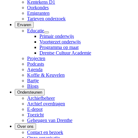
Kentekens D1
Oorkondes
Emigranten
Tarieven onderzoek
Ervaren
Educatie
Primair onderwijs
Voortgezet onderwijs
Programma op maat
Drentse Cultuur Academie
Projecten
Podcasts
Agenda
Koffie & Keuvelen
Bartje
Blogs
Ondersteunen
Archiefbeheer
Archief overdragen
E-depot
Toezicht
Geheugen van Drenthe
Over ons
Contact en bezoek
Onze organisatie