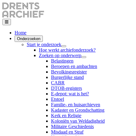
Home
Onderzoeken
Start je onderzoek
Hoe werkt archiefonderzoek?
Zoeken op onderwerp
Belastingen
Beroepen en ambachten
Bevolkingsregister
Burgerlijke stand
CABR
DTOB-registers
E-depot: wat is het?
Etstoel
Familie- en huisarchieven
Kadaster en Grondschatting
Kerk en Religie
Koloniën van Weldadigheid
Militaire Geschiedenis
Misdaad en Straf