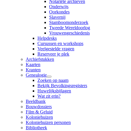
Notariële archieven
Onderwijs
Oorkondes
Slavernij
Stamboomonderzoek
Tweede Wereldoorlog
Vrouwengeschiedenis
Helpdesks
Cursussen en workshops
Veelgestelde vragen
Reserveer je plek
Archiefstukken
Kaarten
Kranten
Genealogie
Zoeken op naam
Bekijk Bevolkingsregisters
Huwelijksbijlagen
Wat zit erin?
Beeldbank
Bouwdossiers
Film & Geluid
Koloniehuizen
Koloniehuizen personen
Bibliotheek