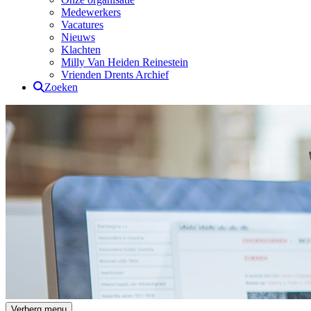
Medewerkers
Vacatures
Nieuws
Klachten
Milly Van Heiden Reinestein
Vrienden Drents Archief
Zoeken
Drents Archief
Verberg menu