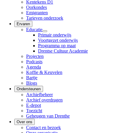
Kentekens D1
Oorkondes
Emigranten
Tarieven onderzoek
Ervaren
Educatie
Primair onderwijs
Voortgezet onderwijs
Programma op maat
Drentse Cultuur Academie
Projecten
Podcasts
Agenda
Koffie & Keuvelen
Bartje
Blogs
Ondersteunen
Archiefbeheer
Archief overdragen
E-depot
Toezicht
Geheugen van Drenthe
Over ons
Contact en bezoek
Onze organisatie