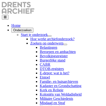
Home
Onderzoeken
Start je onderzoek
Hoe werkt archiefonderzoek?
Zoeken op onderwerp
Belastingen
Beroepen en ambachten
Bevolkingsregister
Burgerlijke stand
CABR
DTOB-registers
E-depot: wat is het?
Etstoel
Familie- en huisarchieven
Kadaster en Grondschatting
Kerk en Religie
Koloniën van Weldadigheid
Militaire Geschiedenis
Misdaad en Straf