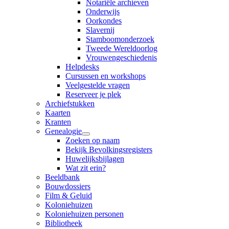
Notariële archieven
Onderwijs
Oorkondes
Slavernij
Stamboomonderzoek
Tweede Wereldoorlog
Vrouwengeschiedenis
Helpdesks
Cursussen en workshops
Veelgestelde vragen
Reserveer je plek
Archiefstukken
Kaarten
Kranten
Genealogie
Zoeken op naam
Bekijk Bevolkingsregisters
Huwelijksbijlagen
Wat zit erin?
Beeldbank
Bouwdossiers
Film & Geluid
Koloniehuizen
Koloniehuizen personen
Bibliotheek