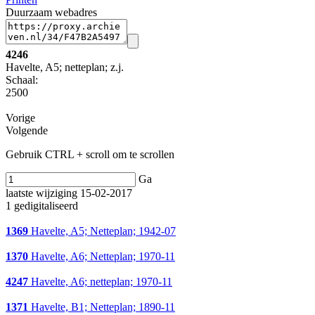
Duurzaam webadres
4246
Havelte, A5; netteplan; z.j.
Schaal
:
2500
Vorige
Volgende
Gebruik CTRL + scroll om te scrollen
Ga
laatste wijziging 15-02-2017
1 gedigitaliseerd
1369
Havelte, A5; Netteplan; 1942-07
1370
Havelte, A6; Netteplan; 1970-11
4247
Havelte, A6; netteplan; 1970-11
1371
Havelte, B1; Netteplan; 1890-11