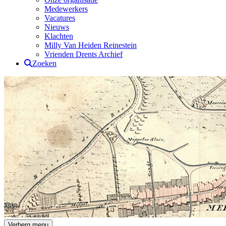
Medewerkers
Vacatures
Nieuws
Klachten
Milly Van Heiden Reinestein
Vrienden Drents Archief
Zoeken
Drents Archief
Verberg menu