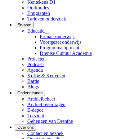
Kentekens D1
Oorkondes
Emigranten
Tarieven onderzoek
Ervaren
Educatie
Primair onderwijs
Voortgezet onderwijs
Programma op maat
Drentse Cultuur Academie
Projecten
Podcasts
Agenda
Koffie & Keuvelen
Bartje
Blogs
Ondersteunen
Archiefbeheer
Archief overdragen
E-depot
Toezicht
Geheugen van Drenthe
Over ons
Contact en bezoek
Onze organisatie