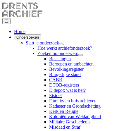
Home
Onderzoeken
Start je onderzoek
Hoe werkt archiefonderzoek?
Zoeken op onderwerp
Belastingen
Beroepen en ambachten
Bevolkingsregister
Burgerlijke stand
CABR
DTOB-registers
E-depot: wat is het?
Etstoel
Familie- en huisarchieven
Kadaster en Grondschatting
Kerk en Religie
Koloniën van Weldadigheid
Militaire Geschiedenis
Misdaad en Straf