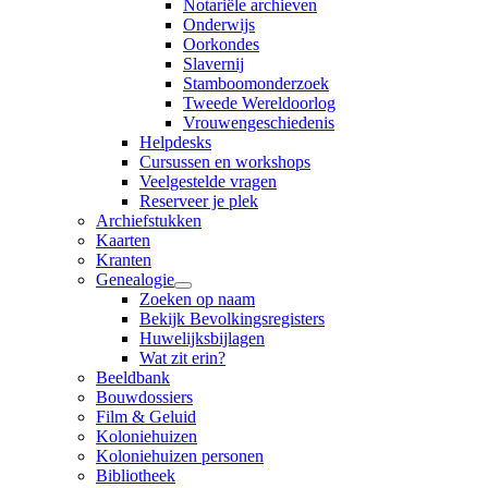
Notariële archieven
Onderwijs
Oorkondes
Slavernij
Stamboomonderzoek
Tweede Wereldoorlog
Vrouwengeschiedenis
Helpdesks
Cursussen en workshops
Veelgestelde vragen
Reserveer je plek
Archiefstukken
Kaarten
Kranten
Genealogie
Zoeken op naam
Bekijk Bevolkingsregisters
Huwelijksbijlagen
Wat zit erin?
Beeldbank
Bouwdossiers
Film & Geluid
Koloniehuizen
Koloniehuizen personen
Bibliotheek