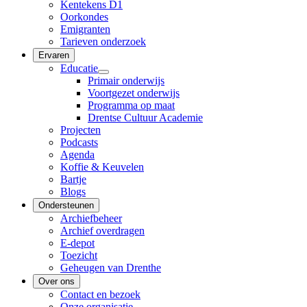
Kentekens D1
Oorkondes
Emigranten
Tarieven onderzoek
Ervaren
Educatie
Primair onderwijs
Voortgezet onderwijs
Programma op maat
Drentse Cultuur Academie
Projecten
Podcasts
Agenda
Koffie & Keuvelen
Bartje
Blogs
Ondersteunen
Archiefbeheer
Archief overdragen
E-depot
Toezicht
Geheugen van Drenthe
Over ons
Contact en bezoek
Onze organisatie