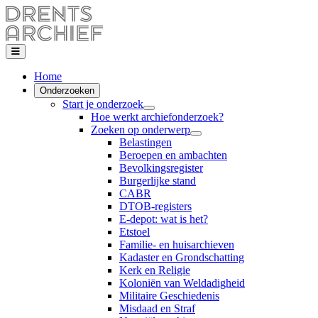
Home
Onderzoeken
Start je onderzoek
Hoe werkt archiefonderzoek?
Zoeken op onderwerp
Belastingen
Beroepen en ambachten
Bevolkingsregister
Burgerlijke stand
CABR
DTOB-registers
E-depot: wat is het?
Etstoel
Familie- en huisarchieven
Kadaster en Grondschatting
Kerk en Religie
Koloniën van Weldadigheid
Militaire Geschiedenis
Misdaad en Straf