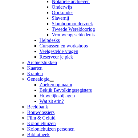
Notariële archieven
Onderwijs
Oorkondes
Slavernij
Stamboomonderzoek
Tweede Wereldoorlog
Vrouwengeschiedenis
Helpdesks
Cursussen en workshops
Veelgestelde vragen
Reserveer je plek
Archiefstukken
Kaarten
Kranten
Genealogie
Zoeken op naam
Bekijk Bevolkingsregisters
Huwelijksbijlagen
Wat zit erin?
Beeldbank
Bouwdossiers
Film & Geluid
Koloniehuizen
Koloniehuizen personen
Bibliotheek