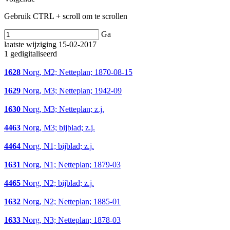
Gebruik CTRL + scroll om te scrollen
Ga
laatste wijziging 15-02-2017
1 gedigitaliseerd
1628
Norg, M2; Netteplan; 1870-08-15
1629
Norg, M3; Netteplan; 1942-09
1630
Norg, M3; Netteplan; z.j.
4463
Norg, M3; bijblad; z.j.
4464
Norg, N1; bijblad; z.j.
1631
Norg, N1; Netteplan; 1879-03
4465
Norg, N2; bijblad; z.j.
1632
Norg, N2; Netteplan; 1885-01
1633
Norg, N3; Netteplan; 1878-03