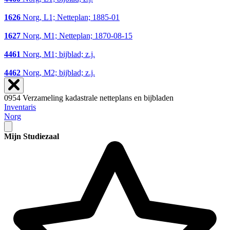
1626
Norg, L1; Netteplan; 1885-01
1627
Norg, M1; Netteplan; 1870-08-15
4461
Norg, M1; bijblad; z.j.
4462
Norg, M2; bijblad; z.j.
0954 Verzameling kadastrale netteplans en bijbladen
Inventaris
Norg
Mijn Studiezaal