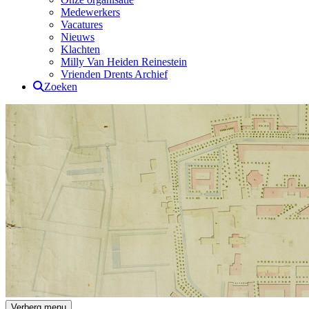
Medewerkers
Vacatures
Nieuws
Klachten
Milly Van Heiden Reinestein
Vrienden Drents Archief
Zoeken
Drents Archief
Verberg menu