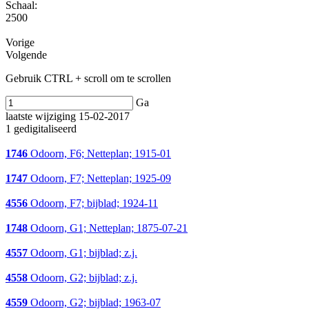
Schaal
:
2500
Vorige
Volgende
Gebruik CTRL + scroll om te scrollen
Ga
laatste wijziging 15-02-2017
1 gedigitaliseerd
1746
Odoorn, F6; Netteplan; 1915-01
1747
Odoorn, F7; Netteplan; 1925-09
4556
Odoorn, F7; bijblad; 1924-11
1748
Odoorn, G1; Netteplan; 1875-07-21
4557
Odoorn, G1; bijblad; z.j.
4558
Odoorn, G2; bijblad; z.j.
4559
Odoorn, G2; bijblad; 1963-07