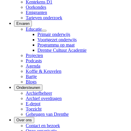
Kentekens D1
Oorkondes
Emigranten
Tarieven onderzoek
Ervaren
Educatie
Primair onderwijs
Voortgezet onderwijs
Programma op maat
Drentse Cultuur Academie
Projecten
Podcasts
Agenda
Koffie & Keuvelen
Bartje
Blogs
Ondersteunen
Archiefbeheer
Archief overdragen
E-depot
Toezicht
Geheugen van Drenthe
Over ons
Contact en bezoek
Onze organisatie