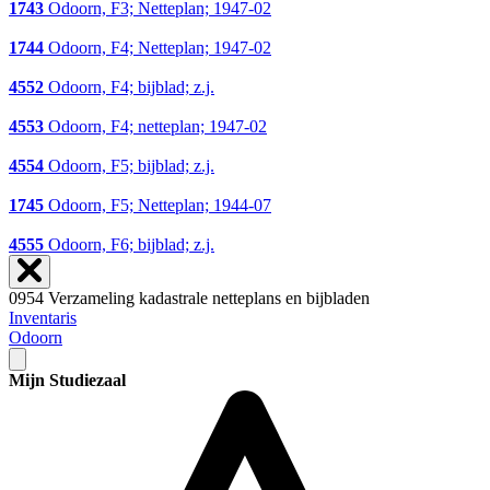
1743
Odoorn, F3; Netteplan; 1947-02
1744
Odoorn, F4; Netteplan; 1947-02
4552
Odoorn, F4; bijblad; z.j.
4553
Odoorn, F4; netteplan; 1947-02
4554
Odoorn, F5; bijblad; z.j.
1745
Odoorn, F5; Netteplan; 1944-07
4555
Odoorn, F6; bijblad; z.j.
0954 Verzameling kadastrale netteplans en bijbladen
Inventaris
Odoorn
Mijn Studiezaal