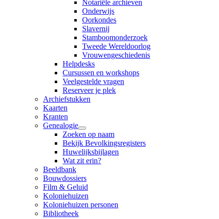
Notariële archieven
Onderwijs
Oorkondes
Slavernij
Stamboomonderzoek
Tweede Wereldoorlog
Vrouwengeschiedenis
Helpdesks
Cursussen en workshops
Veelgestelde vragen
Reserveer je plek
Archiefstukken
Kaarten
Kranten
Genealogie
Zoeken op naam
Bekijk Bevolkingsregisters
Huwelijksbijlagen
Wat zit erin?
Beeldbank
Bouwdossiers
Film & Geluid
Koloniehuizen
Koloniehuizen personen
Bibliotheek