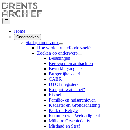
Home
Onderzoeken
Start je onderzoek
Hoe werkt archiefonderzoek?
Zoeken op onderwerp
Belastingen
Beroepen en ambachten
Bevolkingsregister
Burgerlijke stand
CABR
DTOB-registers
E-depot: wat is het?
Etstoel
Familie- en huisarchieven
Kadaster en Grondschatting
Kerk en Religie
Koloniën van Weldadigheid
Militaire Geschiedenis
Misdaad en Straf