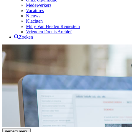
Medewerkers
Vacatures
Nieuws
Klachten
Milly Van Heiden Reinestein
Vrienden Drents Archief
Zoeken
Drents Archief
Verberg menu