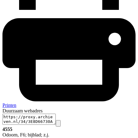
Printen
Duurzaam webadres
4555
Odoorn, F6; bijblad; z.j.