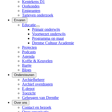
Kentekens D1
Oorkondes
Emigranten
Tarieven onderzoek
Ervaren
Educatie
Primair onderwijs
Voortgezet onderwijs
Programma op maat
Drentse Cultuur Academie
Projecten
Podcasts
Agenda
Koffie & Keuvelen
Bartje
Blogs
Ondersteunen
Archiefbeheer
Archief overdragen
E-depot
Toezicht
Geheugen van Drenthe
Over ons
Contact en bezoek
Onze organisatie