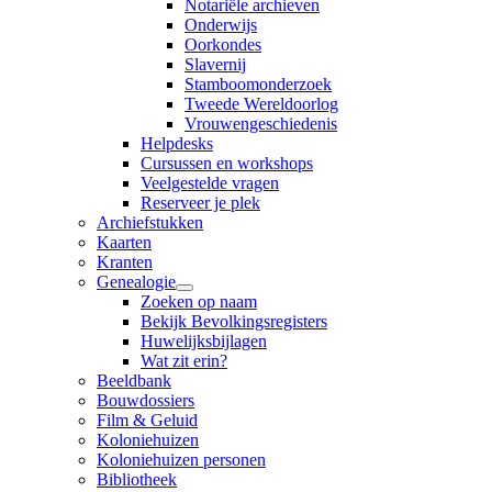
Notariële archieven
Onderwijs
Oorkondes
Slavernij
Stamboomonderzoek
Tweede Wereldoorlog
Vrouwengeschiedenis
Helpdesks
Cursussen en workshops
Veelgestelde vragen
Reserveer je plek
Archiefstukken
Kaarten
Kranten
Genealogie
Zoeken op naam
Bekijk Bevolkingsregisters
Huwelijksbijlagen
Wat zit erin?
Beeldbank
Bouwdossiers
Film & Geluid
Koloniehuizen
Koloniehuizen personen
Bibliotheek