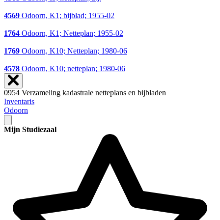
4569
Odoorn, K1; bijblad; 1955-02
1764
Odoorn, K1; Netteplan; 1955-02
1769
Odoorn, K10; Netteplan; 1980-06
4578
Odoorn, K10; netteplan; 1980-06
0954 Verzameling kadastrale netteplans en bijbladen
Inventaris
Odoorn
Mijn Studiezaal