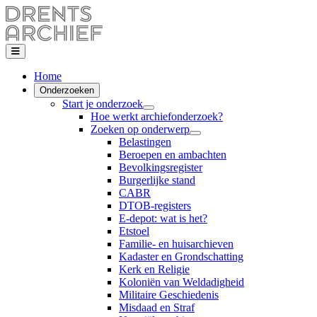
Home
Onderzoeken
Start je onderzoek
Hoe werkt archiefonderzoek?
Zoeken op onderwerp
Belastingen
Beroepen en ambachten
Bevolkingsregister
Burgerlijke stand
CABR
DTOB-registers
E-depot: wat is het?
Etstoel
Familie- en huisarchieven
Kadaster en Grondschatting
Kerk en Religie
Koloniën van Weldadigheid
Militaire Geschiedenis
Misdaad en Straf