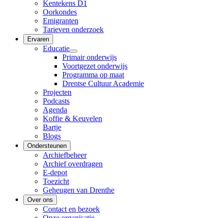
Kentekens D1
Oorkondes
Emigranten
Tarieven onderzoek
Ervaren
Educatie
Primair onderwijs
Voortgezet onderwijs
Programma op maat
Drentse Cultuur Academie
Projecten
Podcasts
Agenda
Koffie & Keuvelen
Bartje
Blogs
Ondersteunen
Archiefbeheer
Archief overdragen
E-depot
Toezicht
Geheugen van Drenthe
Over ons
Contact en bezoek
Onze organisatie