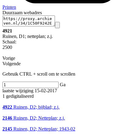
Printen
Duurzaam webadres
4921
Ruinen, D1; netteplan; z.j.
Schaal
:
2500
Vorige
Volgende
Gebruik CTRL + scroll om te scrollen
Ga
laatste wijziging 15-02-2017
1 gedigitaliseerd
4922
Ruinen, D2; bijblad; z.j.
2146
Ruinen, D2; Netteplan; z.j.
2145
Ruinen, D2; Netteplan; 1943-02