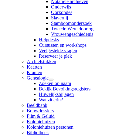
Notariële archieven
Onderwijs
Oorkondes
Slavernij
Stamboomonderzoek
Tweede Wereldoorlog
Vrouwengeschiedenis
Helpdesks
Cursussen en workshops
Veelgestelde vragen
Reserveer je plek
Archiefstukken
Kaarten
Kranten
Genealogie
Zoeken op naam
Bekijk Bevolkingsregisters
Huwelijksbijlagen
Wat zit erin?
Beeldbank
Bouwdossiers
Film & Geluid
Koloniehuizen
Koloniehuizen personen
Bibliotheek