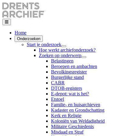
Home
Onderzoeken
Start je onderzoek
Hoe werkt archiefonderzoek?
Zoeken op onderwerp
Belastingen
Beroepen en ambachten
Bevolkingsregister
Burgerlijke stand
CABR
DTOB-registers
E-depot: wat is het?
Etstoel
Familie- en huisarchieven
Kadaster en Grondschatting
Kerk en Religie
Koloniën van Weldadigheid
Militaire Geschiedenis
Misdaad en Straf