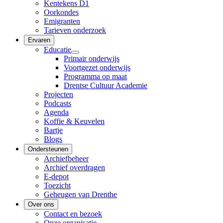
Kentekens D1
Oorkondes
Emigranten
Tarieven onderzoek
Ervaren
Educatie
Primair onderwijs
Voortgezet onderwijs
Programma op maat
Drentse Cultuur Academie
Projecten
Podcasts
Agenda
Koffie & Keuvelen
Bartje
Blogs
Ondersteunen
Archiefbeheer
Archief overdragen
E-depot
Toezicht
Geheugen van Drenthe
Over ons
Contact en bezoek
Onze organisatie