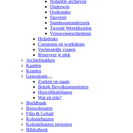
Notariële archieven
Onderwijs
Oorkondes
Slavernij
Stamboomonderzoek
Tweede Wereldoorlog
Vrouwengeschiedenis
Helpdesks
Cursussen en workshops
Veelgestelde vragen
Reserveer je plek
Archiefstukken
Kaarten
Kranten
Genealogie
Zoeken op naam
Bekijk Bevolkingsregisters
Huwelijksbijlagen
Wat zit erin?
Beeldbank
Bouwdossiers
Film & Geluid
Koloniehuizen
Koloniehuizen personen
Bibliotheek