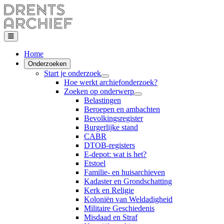
Home
Onderzoeken
Start je onderzoek
Hoe werkt archiefonderzoek?
Zoeken op onderwerp
Belastingen
Beroepen en ambachten
Bevolkingsregister
Burgerlijke stand
CABR
DTOB-registers
E-depot: wat is het?
Etstoel
Familie- en huisarchieven
Kadaster en Grondschatting
Kerk en Religie
Koloniën van Weldadigheid
Militaire Geschiedenis
Misdaad en Straf