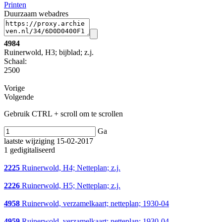
Printen
Duurzaam webadres
4984
Ruinerwold, H3; bijblad; z.j.
Schaal
:
2500
Vorige
Volgende
Gebruik CTRL + scroll om te scrollen
Ga
laatste wijziging 15-02-2017
1 gedigitaliseerd
2225
Ruinerwold, H4; Netteplan; z.j.
2226
Ruinerwold, H5; Netteplan; z.j.
4958
Ruinerwold, verzamelkaart; netteplan; 1930-04
4959
Ruinerwold, verzamelkaart; netteplan; 1930-04