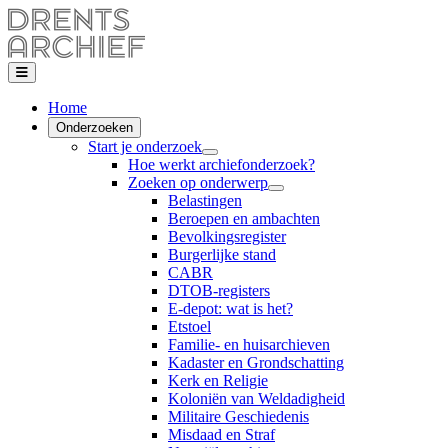
Home
Onderzoeken
Start je onderzoek
Hoe werkt archiefonderzoek?
Zoeken op onderwerp
Belastingen
Beroepen en ambachten
Bevolkingsregister
Burgerlijke stand
CABR
DTOB-registers
E-depot: wat is het?
Etstoel
Familie- en huisarchieven
Kadaster en Grondschatting
Kerk en Religie
Koloniën van Weldadigheid
Militaire Geschiedenis
Misdaad en Straf