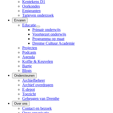
Kentekens D1
Oorkondes
Emigranten
Tarieven onderzoek
Ervaren
Educatie
Primair onderwijs
Voortgezet onderwijs
Programma op maat
Drentse Cultuur Academie
Projecten
Podcasts
Agenda
Koffie & Keuvelen
Bartje
Blogs
Ondersteunen
Archiefbeheer
Archief overdragen
E-depot
Toezicht
Geheugen van Drenthe
Over ons
Contact en bezoek
Onze organisatie