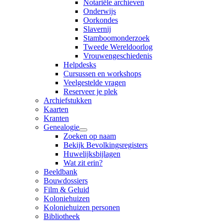
Notariële archieven
Onderwijs
Oorkondes
Slavernij
Stamboomonderzoek
Tweede Wereldoorlog
Vrouwengeschiedenis
Helpdesks
Cursussen en workshops
Veelgestelde vragen
Reserveer je plek
Archiefstukken
Kaarten
Kranten
Genealogie
Zoeken op naam
Bekijk Bevolkingsregisters
Huwelijksbijlagen
Wat zit erin?
Beeldbank
Bouwdossiers
Film & Geluid
Koloniehuizen
Koloniehuizen personen
Bibliotheek