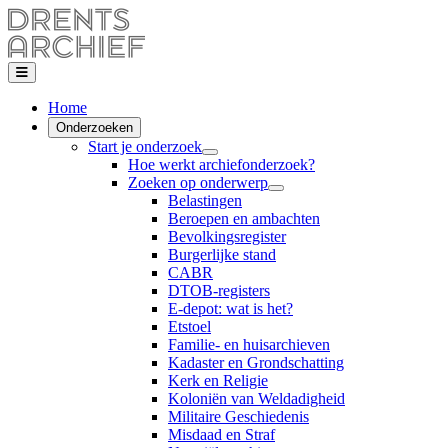
Home
Onderzoeken
Start je onderzoek
Hoe werkt archiefonderzoek?
Zoeken op onderwerp
Belastingen
Beroepen en ambachten
Bevolkingsregister
Burgerlijke stand
CABR
DTOB-registers
E-depot: wat is het?
Etstoel
Familie- en huisarchieven
Kadaster en Grondschatting
Kerk en Religie
Koloniën van Weldadigheid
Militaire Geschiedenis
Misdaad en Straf