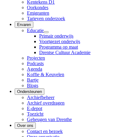
Kentekens D1
Oorkondes
Emigranten
Tarieven onderzoek
Ervaren
Educatie
Primair onderwijs
Voortgezet onderwijs
Programma op maat
Drentse Cultuur Academie
Projecten
Podcasts
Agenda
Koffie & Keuvelen
Bartje
Blogs
Ondersteunen
Archiefbeheer
Archief overdragen
E-depot
Toezicht
Geheugen van Drenthe
Over ons
Contact en bezoek
Onze organisatie