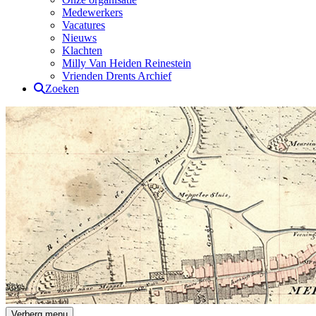
Medewerkers
Vacatures
Nieuws
Klachten
Milly Van Heiden Reinestein
Vrienden Drents Archief
Zoeken
Drents Archief
Verberg menu