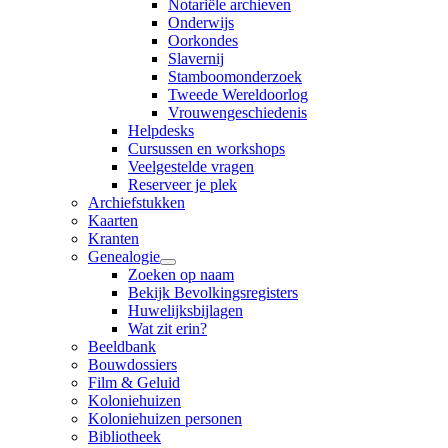
Notariële archieven
Onderwijs
Oorkondes
Slavernij
Stamboomonderzoek
Tweede Wereldoorlog
Vrouwengeschiedenis
Helpdesks
Cursussen en workshops
Veelgestelde vragen
Reserveer je plek
Archiefstukken
Kaarten
Kranten
Genealogie
Zoeken op naam
Bekijk Bevolkingsregisters
Huwelijksbijlagen
Wat zit erin?
Beeldbank
Bouwdossiers
Film & Geluid
Koloniehuizen
Koloniehuizen personen
Bibliotheek