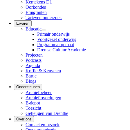
Kentekens D1
Oorkondes
Emigranten
Tarieven onderzoek
Ervaren
Educatie
Primair onderwijs
Voortgezet onderwijs
Programma op maat
Drentse Cultuur Academie
Projecten
Podcasts
Agenda
Koffie & Keuvelen
Bartje
Blogs
Ondersteunen
Archiefbeheer
Archief overdragen
E-depot
Toezicht
Geheugen van Drenthe
Over ons
Contact en bezoek
Onze organisatie