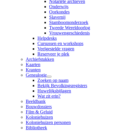
Notariële archieven
Onderwijs
Oorkondes
Slavernij
Stamboomonderzoek
Tweede Wereldoorlog
Vrouwengeschiedenis
Helpdesks
Cursussen en workshops
Veelgestelde vragen
Reserveer je plek
Archiefstukken
Kaarten
Kranten
Genealogie
Zoeken op naam
Bekijk Bevolkingsregisters
Huwelijksbijlagen
Wat zit erin?
Beeldbank
Bouwdossiers
Film & Geluid
Koloniehuizen
Koloniehuizen personen
Bibliotheek