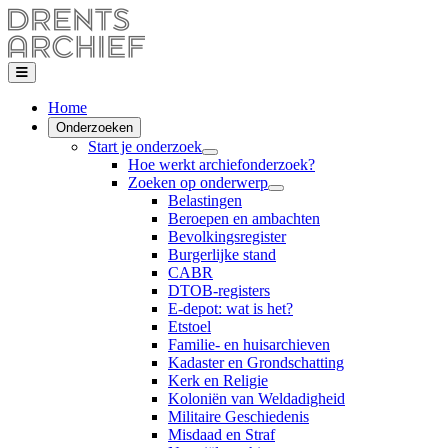
Home
Onderzoeken
Start je onderzoek
Hoe werkt archiefonderzoek?
Zoeken op onderwerp
Belastingen
Beroepen en ambachten
Bevolkingsregister
Burgerlijke stand
CABR
DTOB-registers
E-depot: wat is het?
Etstoel
Familie- en huisarchieven
Kadaster en Grondschatting
Kerk en Religie
Koloniën van Weldadigheid
Militaire Geschiedenis
Misdaad en Straf