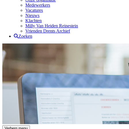
Medewerkers
Vacatures
Nieuws
Klachten
Milly Van Heiden Reinestein
Vrienden Drents Archief
Zoeken
Drents Archief
Verberg menu