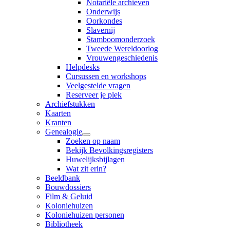
Notariële archieven
Onderwijs
Oorkondes
Slavernij
Stamboomonderzoek
Tweede Wereldoorlog
Vrouwengeschiedenis
Helpdesks
Cursussen en workshops
Veelgestelde vragen
Reserveer je plek
Archiefstukken
Kaarten
Kranten
Genealogie
Zoeken op naam
Bekijk Bevolkingsregisters
Huwelijksbijlagen
Wat zit erin?
Beeldbank
Bouwdossiers
Film & Geluid
Koloniehuizen
Koloniehuizen personen
Bibliotheek