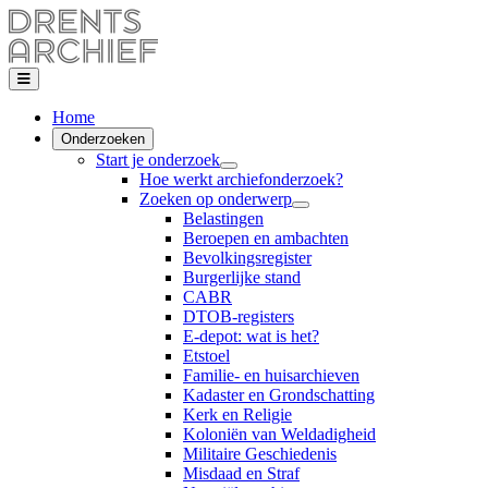
Home
Onderzoeken
Start je onderzoek
Hoe werkt archiefonderzoek?
Zoeken op onderwerp
Belastingen
Beroepen en ambachten
Bevolkingsregister
Burgerlijke stand
CABR
DTOB-registers
E-depot: wat is het?
Etstoel
Familie- en huisarchieven
Kadaster en Grondschatting
Kerk en Religie
Koloniën van Weldadigheid
Militaire Geschiedenis
Misdaad en Straf