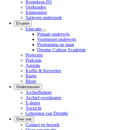
Kentekens D1
Oorkondes
Emigranten
Tarieven onderzoek
Ervaren
Educatie
Primair onderwijs
Voortgezet onderwijs
Programma op maat
Drentse Cultuur Academie
Projecten
Podcasts
Agenda
Koffie & Keuvelen
Bartje
Blogs
Ondersteunen
Archiefbeheer
Archief overdragen
E-depot
Toezicht
Geheugen van Drenthe
Over ons
Contact en bezoek
Onze organisatie