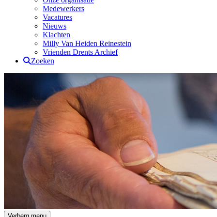
Medewerkers
Vacatures
Nieuws
Klachten
Milly Van Heiden Reinestein
Vrienden Drents Archief
Zoeken
Drents Archief
Verberg menu