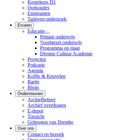
Kentekens D1
Oorkondes
Emigranten
Tarieven onderzoek
Ervaren
Educatie
Primair onderwijs
Voortgezet onderwijs
Programma op maat
Drentse Cultuur Academie
Projecten
Podcasts
Agenda
Koffie & Keuvelen
Bartje
Blogs
Ondersteunen
Archiefbeheer
Archief overdragen
E-depot
Toezicht
Geheugen van Drenthe
Over ons
Contact en bezoek
Onze organisatie