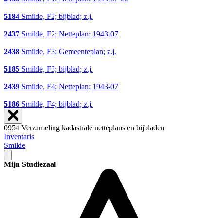
5184
Smilde, F2; bijblad; z.j.
2437
Smilde, F2; Netteplan; 1943-07
2438
Smilde, F3; Gemeenteplan; z.j.
5185
Smilde, F3; bijblad; z.j.
2439
Smilde, F4; Netteplan; 1943-07
5186
Smilde, F4; bijblad; z.j.
0954 Verzameling kadastrale netteplans en bijbladen
Inventaris
Smilde
Mijn Studiezaal