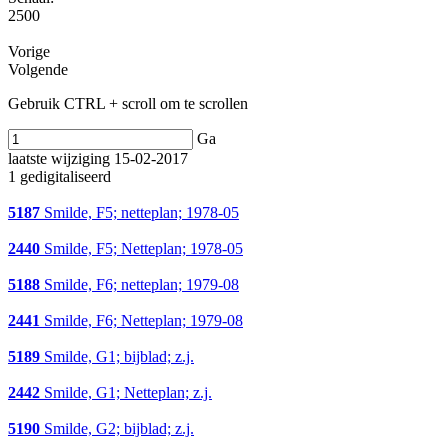
2500
Vorige
Volgende
Gebruik CTRL + scroll om te scrollen
Ga
laatste wijziging 15-02-2017
1 gedigitaliseerd
5187
Smilde, F5; netteplan; 1978-05
2440
Smilde, F5; Netteplan; 1978-05
5188
Smilde, F6; netteplan; 1979-08
2441
Smilde, F6; Netteplan; 1979-08
5189
Smilde, G1; bijblad; z.j.
2442
Smilde, G1; Netteplan; z.j.
5190
Smilde, G2; bijblad; z.j.