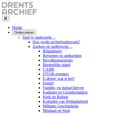
Home
Onderzoeken
Start je onderzoek
Hoe werkt archiefonderzoek?
Zoeken op onderwerp
Belastingen
Beroepen en ambachten
Bevolkingsregister
Burgerlijke stand
CABR
DTOB-registers
E-depot: wat is het?
Etstoel
Familie- en huisarchieven
Kadaster en Grondschatting
Kerk en Religie
Koloniën van Weldadigheid
Militaire Geschiedenis
Misdaad en Straf