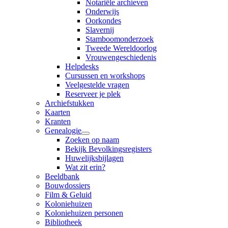
Notariële archieven
Onderwijs
Oorkondes
Slavernij
Stamboomonderzoek
Tweede Wereldoorlog
Vrouwengeschiedenis
Helpdesks
Cursussen en workshops
Veelgestelde vragen
Reserveer je plek
Archiefstukken
Kaarten
Kranten
Genealogie
Zoeken op naam
Bekijk Bevolkingsregisters
Huwelijksbijlagen
Wat zit erin?
Beeldbank
Bouwdossiers
Film & Geluid
Koloniehuizen
Koloniehuizen personen
Bibliotheek